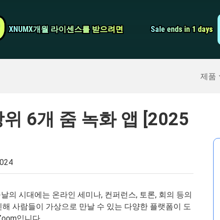
비디오 컨버터
9
9
XNUMX개월 라이센스를 받으려면
XNUMX개월 라이센스를 받으려면
Sale ends in 1 days
Sale ends in 1 days
스크린 레코더
구
>>
아이폰 백업
>>
제품
 6개 줌 녹화 앱 [2025
2024
의 시대에는 온라인 세미나, 컨퍼런스, 토론, 회의 등의
인해 사람들이 가상으로 만날 수 있는 다양한 플랫폼이 도
oom입니다.