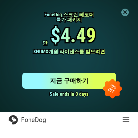
FoneDog 스크린 레코더
FoneDog 스크린 레코더
특가 패키지
특가 패키지
$4.49
$4.49
만
만
XNUMX개월 라이센스를 받으려면
XNUMX개월 라이센스를 받으려면
지금 구매하기
Sale ends in 0 days
Sale ends in 0 days
FoneDog
전
환
탐
색