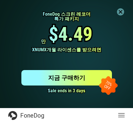
FoneDog 스크린 레코더
FoneDog 스크린 레코더
특가 패키지
특가 패키지
$4.49
$4.49
만
만
XNUMX개월 라이센스를 받으려면
XNUMX개월 라이센스를 받으려면
지금 구매하기
Sale ends in 3 days
Sale ends in 3 days
FoneDog
전
환
탐
색