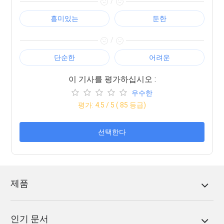
/
흥미있는
둔한
/
단순한
어려운
이 기사를 평가하십시오 :
우수한
평가:
4.5
/ 5 (
85
등급)
선택한다
제품
인기 문서