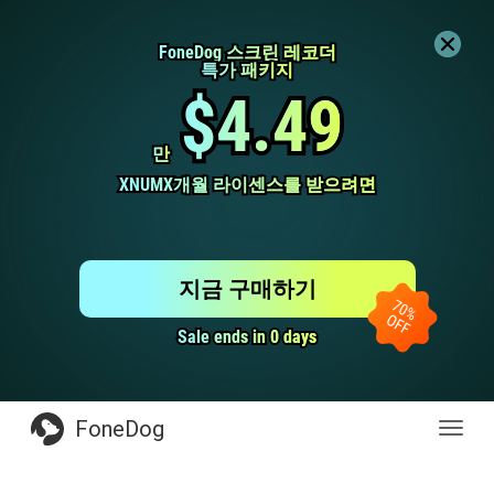
FoneDog 스크린 레코더
FoneDog 스크린 레코더
특가 패키지
특가 패키지
$4.49
$4.49
만
만
XNUMX개월 라이센스를 받으려면
XNUMX개월 라이센스를 받으려면
지금 구매하기
Sale ends in 0 days
Sale ends in 0 days
FoneDog
전
환
탐
색