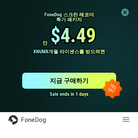
FoneDog 스크린 레코더
FoneDog 스크린 레코더
특가 패키지
특가 패키지
$4.49
$4.49
만
만
XNUMX개월 라이센스를 받으려면
XNUMX개월 라이센스를 받으려면
지금 구매하기
Sale ends in 1 days
Sale ends in 1 days
FoneDog
전
환
탐
색