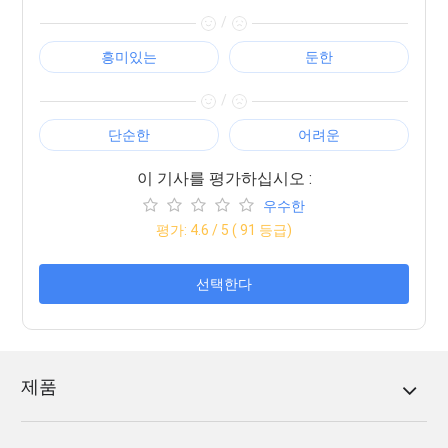
/
흥미있는
둔한
/
단순한
어려운
이 기사를 평가하십시오 :
우수한
평가:
4.6
/ 5 (
91
등급)
선택한다
제품