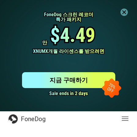
FoneDog 스크린 레코더
FoneDog 스크린 레코더
특가 패키지
특가 패키지
$4.49
$4.49
만
만
XNUMX개월 라이센스를 받으려면
XNUMX개월 라이센스를 받으려면
지금 구매하기
Sale ends in 2 days
Sale ends in 2 days
FoneDog
전
환
탐
색