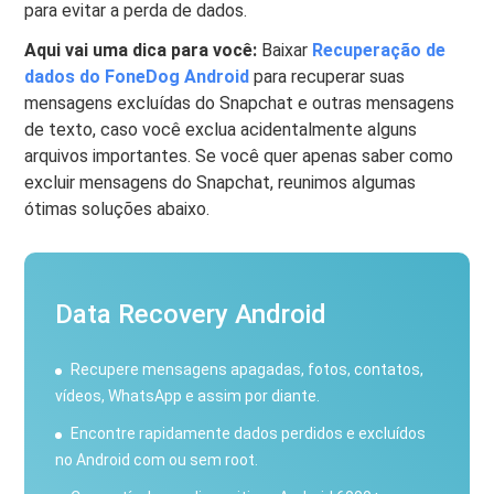
para evitar a perda de dados.
Aqui vai uma dica para você:
Baixar
Recuperação de
dados do FoneDog Android
para recuperar suas
mensagens excluídas do Snapchat e outras mensagens
de texto, caso você exclua acidentalmente alguns
arquivos importantes. Se você quer apenas saber como
excluir mensagens do Snapchat, reunimos algumas
ótimas soluções abaixo.
Data Recovery Android
Recupere mensagens apagadas, fotos, contatos,
vídeos, WhatsApp e assim por diante.
Encontre rapidamente dados perdidos e excluídos
no Android com ou sem root.