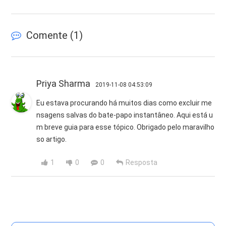
Comente (
1
)
Priya Sharma
2019-11-08 04:53:09
Eu estava procurando há muitos dias como excluir me
nsagens salvas do bate-papo instantâneo. Aqui está u
m breve guia para esse tópico. Obrigado pelo maravilho
so artigo.
1
0
0
Resposta