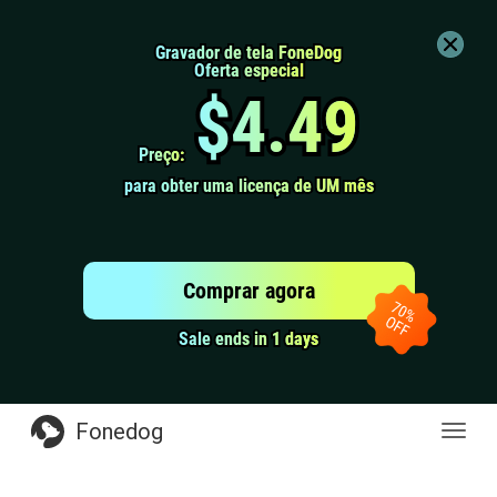
Gravador de tela FoneDog
Gravador de tela FoneDog
Oferta especial
Oferta especial
$4.49
$4.49
Preço:
Preço:
para obter uma licença de UM mês
para obter uma licença de UM mês
Comprar agora
Sale ends in 1 days
Sale ends in 1 days
Fonedog
naveg
de
altern