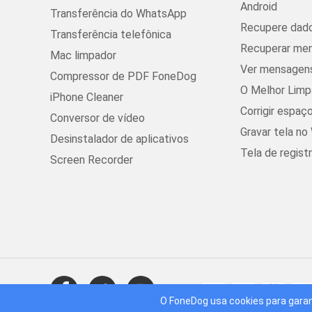
Android
Transferência do WhatsApp
Recupere dado
Transferência telefônica
Recuperar men
Mac limpador
Ver mensagens
Compressor de PDF FoneDog
O Melhor Lim
iPhone Cleaner
Corrigir espaç
Conversor de vídeo
Gravar tela n
Desinstalador de aplicativos
Tela de regist
Screen Recorder
O FoneDog usa cookies para garan