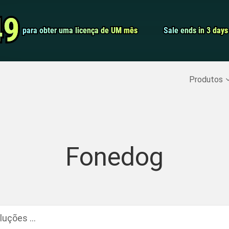
Conversor de 
49
49
para obter uma licença de UM mês
para obter uma licença de UM mês
Sale ends in 3 days
Sale ends in 3 days
Screen Record
Recuperar Dados Excluídos
>>
Backup do iPhone
>>
Produtos
Fonedog