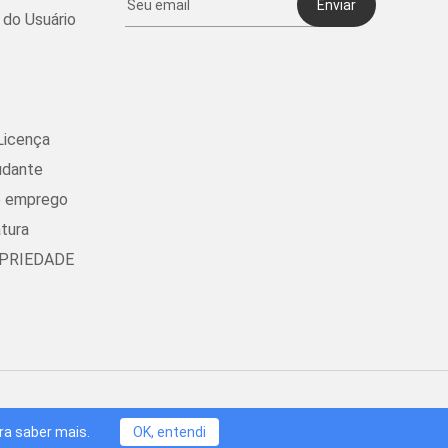
Enviar
do Usuário
Licença
udante
e emprego
tura
OPRIEDADE
hnology Limited, Hong Kong. Todos os direitos reservados.
ra saber mais.
OK, entendi