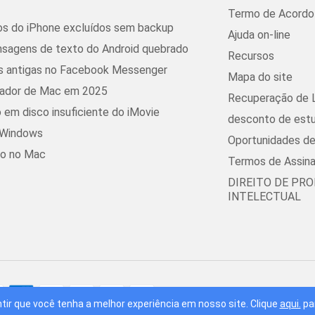
Termo de Acordo 
s do iPhone excluídos sem backup
Ajuda on-line
sagens de texto do Android quebrado
Recursos
 antigas no Facebook Messenger
Mapa do site
pador de Mac em 2025
Recuperação de 
o em disco insuficiente do iMovie
desconto de est
o Windows
Oportunidades d
ro no Mac
Termos de Assina
DIREITO DE PR
INTELECTUAL
© 2016 - 2026 FoneDog Tec
tir que você tenha a melhor experiência em nosso site. Clique
aqui.
pa