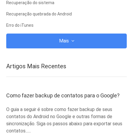
Recuperação do sistema
Recuperação quebrada do Android
Erro do iTunes
iCloud
Mais
iTunes
Raiz
Artigos Mais Recentes
Modo de Recuperação do iOS
Modo de recuperação do Android
ROM Android
Como fazer backup de contatos para o Google?
fuga de presos
O guia a seguir é sobre como fazer backup de seus
Atualizar
contatos do Android no Google e outras formas de
sincronização. Siga os passos abaixo para exportar seus
Frozen
contatos......