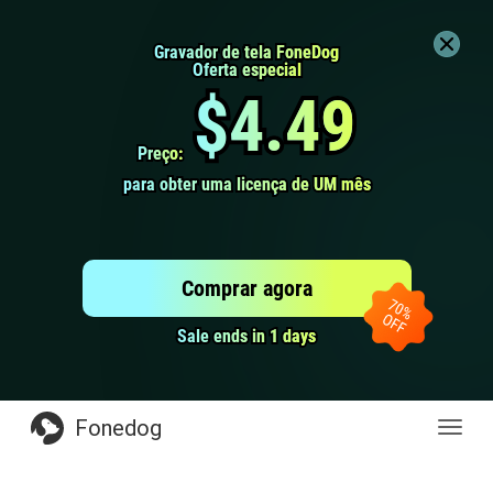
Gravador de tela FoneDog
Gravador de tela FoneDog
Oferta especial
Oferta especial
$4.49
$4.49
Preço:
Preço:
para obter uma licença de UM mês
para obter uma licença de UM mês
Comprar agora
Sale ends in 1 days
Sale ends in 1 days
Fonedog
naveg
de
altern