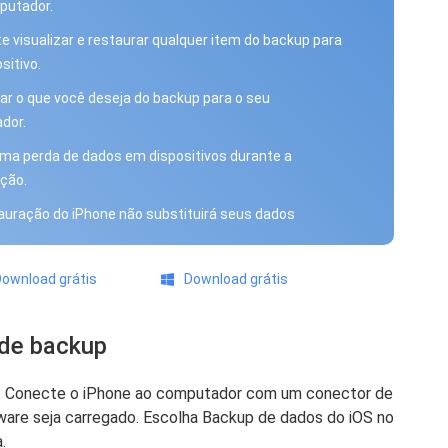
putador.
e visualizar e restaurar qualquer item do backup para
sitivo.
ar o que você deseja do backup para o seu
dor.
a perda de dados em dispositivos durante a
ção.
auração do iPhone não substituirá seus dados
ownload grátis
Download grátis
 de backup
og. Conecte o iPhone ao computador com um conector de
tware seja carregado. Escolha Backup de dados do iOS no
.