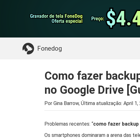
do Android
Transferência do WhatsApp
$4.
$4.
Gravador de tela FoneDog
Gravador de tela FoneDog
iPhone Cleaner
Preço:
Preço:
Oferta especial
Oferta especial
Algo que você pode precisar:
Limpe o Mac
>>
Fonedog
Como fazer backup
no Google Drive [G
Por Gina Barrow, Última atualização:
April 1
Problemas recentes: “
como fazer backup 
Os smartphones dominaram a arena das tele