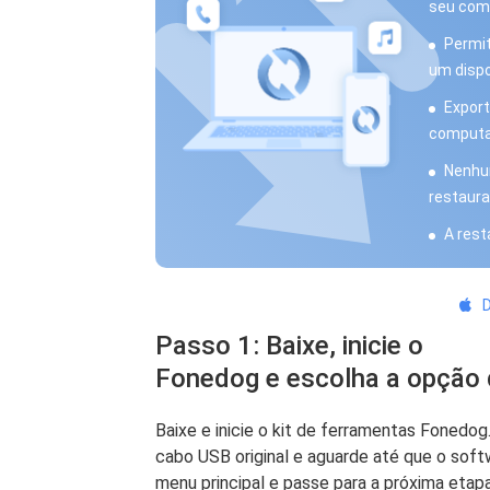
seu com
Permit
um dispo
Export
computa
Nenhum
restaura
A rest
D
Passo 1: Baixe, inicie o
Fonedog e escolha a opção
Baixe e inicie o kit de ferramentas Foned
cabo USB original e aguarde até que o sof
menu principal e passe para a próxima etapa