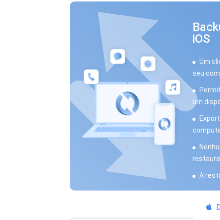
Back
iOS
Um cli
seu com
Permit
um dispo
Export
computa
Nenhum
restaura
A rest
D