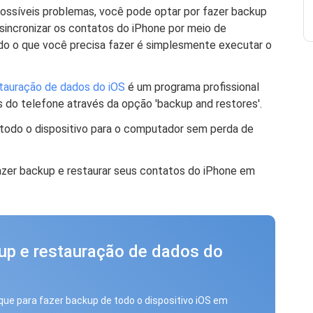
possíveis problemas, você pode optar por fazer backup
incronizar os contatos do iPhone por meio de
udo o que você precisa fazer é simplesmente executar o
tauração de dados do iOS
é um programa profissional
 do telefone através da opção 'backup and restores'.
todo o dispositivo para o computador sem perda de
azer backup e restaurar seus contatos do iPhone em
up e restauração de dados do
que para fazer backup de todo o dispositivo iOS em