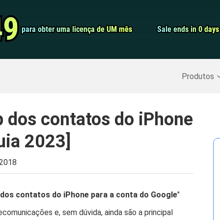
Conversor de 
49
49
para obter uma licença de UM mês
para obter uma licença de UM mês
Sale ends in 0 days
Sale ends in 0 days
Screen Record
Recuperar Dados Excluídos
>>
Backup do iPhone
>>
Produtos
 dos contatos do iPhone
uia 2023]
, 2018
dos contatos do iPhone para a conta do Google
"
comunicações e, sem dúvida, ainda são a principal