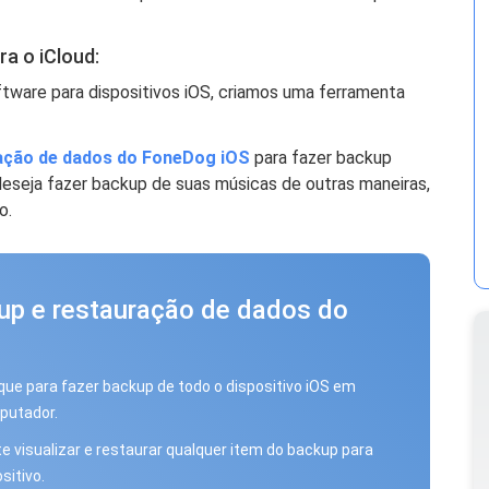
a o iCloud:
tware para dispositivos iOS, criamos uma ferramenta
ação de dados do FoneDog iOS
para fazer backup
deseja fazer backup de suas músicas de outras maneiras,
o.
up e restauração de dados do
que para fazer backup de todo o dispositivo iOS em
putador.
e visualizar e restaurar qualquer item do backup para
sitivo.