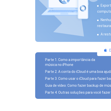
Export
computa
Nenhum
restaura
A rest
D
Parte 1. Como a importância da
música no iPhone
Parte 2. A conta do iCloud é uma boa aju
Parte 3. Como usar o iCloud para fazer 
Guia de vídeo: Como fazer backup de músi
Parte 4. Outras soluções para você faze