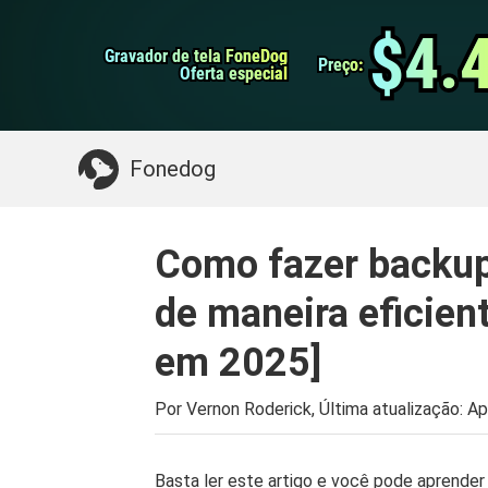
do Android
Transferência do WhatsApp
$4.
$4.
Gravador de tela FoneDog
Gravador de tela FoneDog
iPhone Cleaner
Preço:
Preço:
Oferta especial
Oferta especial
Algo que você pode precisar:
Limpe o Mac
>>
Fonedog
Como fazer backup
de maneira eficient
em 2025]
Por Vernon Roderick, Última atualização:
Ap
Basta ler este artigo e você pode aprende