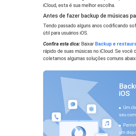
iCloud, esta é sua melhor escolha.
Antes de fazer backup de músicas par
Tendo passado alguns anos codificando sof
útil para usuários iOS.
Confira esta dica:
Baixar
Backup e restaur
rápido de suas músicas no iCloud. Se você 
coletamos algumas soluções comuns abaix
Back
iOS
Um cli
seu com
Permit
um dispo