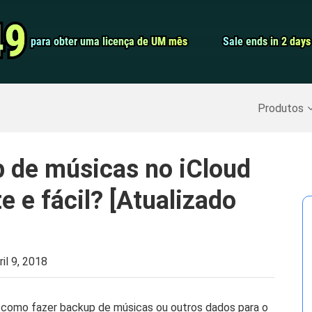
Conversor de 
49
49
para obter uma licença de UM mês
para obter uma licença de UM mês
Sale ends in 2 days
Sale ends in 2 days
Screen Record
Recuperar Dados Excluídos
>>
Backup do iPhone
>>
Produtos
 de músicas no iCloud
e e fácil? [Atualizado
ril 9, 2018
r como fazer backup de músicas ou outros dados para o