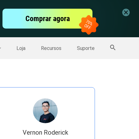
vídeo
Comprar agora
er
Mais Produtos
Loja
Recursos
Suporte
Vernon Roderick