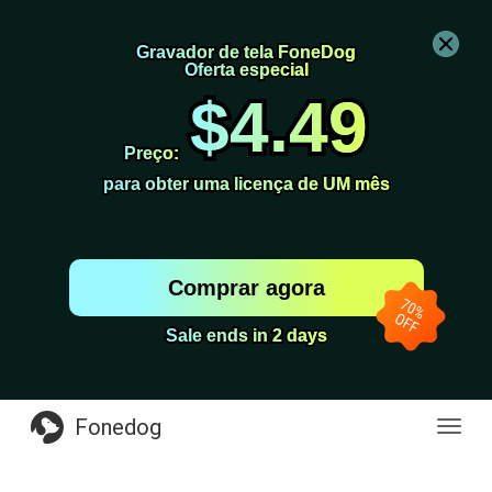
Gravador de tela FoneDog
Gravador de tela FoneDog
Oferta especial
Oferta especial
$4.49
$4.49
Preço:
Preço:
para obter uma licença de UM mês
para obter uma licença de UM mês
Comprar agora
Sale ends in 2 days
Sale ends in 2 days
Fonedog
naveg
de
altern