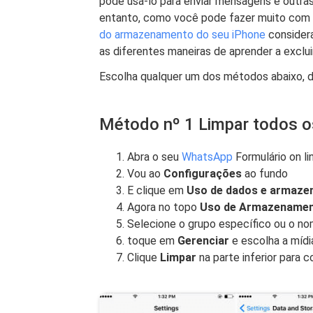
pode usá-lo para enviar mensagens e outra
entanto, como você pode fazer muito com
do armazenamento do seu iPhone
considera
as diferentes maneiras de aprender a exclu
Escolha qualquer um dos métodos abaixo, d
Método nº 1 Limpar todos o
Abra o seu
WhatsApp
Formulário on li
Vou ao
Configurações
ao fundo
E clique em
Uso de dados e armaz
Agora no topo
Uso de Armazename
Selecione o grupo específico ou o nom
toque em
Gerenciar
e escolha a mídi
Clique
Limpar
na parte inferior para c