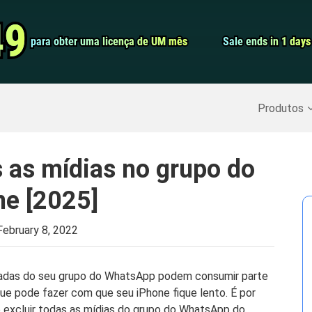
Conversor de 
49
49
para obter uma licença de UM mês
para obter uma licença de UM mês
Sale ends in 1 days
Sale ends in 1 days
Screen Record
Recuperar Dados Excluídos
>>
Backup do iPhone
>>
Produtos
 as mídias no grupo do
e [2025]
February 8, 2022
adas do seu grupo do WhatsApp podem consumir parte
ue pode fazer com que seu iPhone fique lento. É por
 excluir todas as mídias do grupo do WhatsApp do