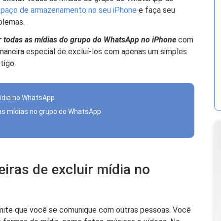
espaço de armazenamento no seu iPhone
e faça seu
oblemas.
r todas as mídias do grupo do WhatsApp no ​​iPhone
com
aneira especial de excluí-los com apenas um simples
tigo.
mídia no WhatsApp
 as mídias no grupo do WhatsApp
iras de excluir mídia no
mite que você se comunique com outras pessoas. Você