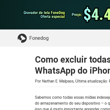
do Android
Transferência do WhatsApp
$4.
$4.
Gravador de tela FoneDog
Gravador de tela FoneDog
iPhone Cleaner
Preço:
Preço:
Oferta especial
Oferta especial
Algo que você pode precisar:
Limpe o Mac
>>
Fonedog
Como excluir todas
WhatsApp do iPhon
Por Nathan E. Malpass, Última atualização:
Sabemos como todas essas mídias indesej
do armazenamento do seu dispositivo – o q
isso que é muito importante aprender como