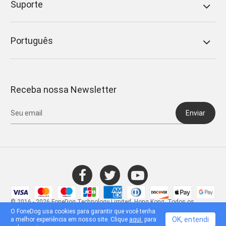
Suporte
Português
Receba nossa Newsletter
Enviar
© 2016 - 2026 FoneDog Technology Limited, Hong Kong. Todos os
direitos reservados.
O FoneDog usa cookies para garantir que você tenha
OK, entendi
a melhor experiência em nosso site. Clique
aqui.
para