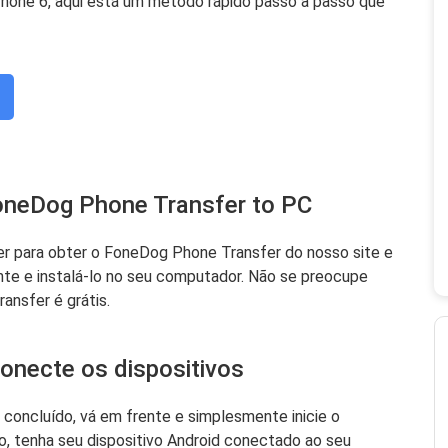
 iPhone 6, aqui está um método rápido passo a passo que
FoneDog Phone Transfer to PC
azer para obter o FoneDog Phone Transfer do nosso site e
rente e instalá-lo no seu computador. Não se preocupe
ansfer é grátis.
conecte os dispositivos
 concluído, vá em frente e simplesmente inicie o
, tenha seu dispositivo Android conectado ao seu