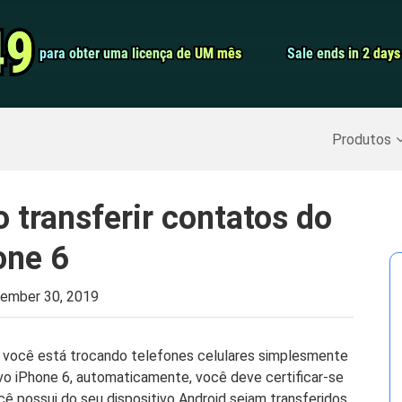
Conversor de 
49
49
para obter uma licença de UM mês
para obter uma licença de UM mês
Sale ends in 2 days
Sale ends in 2 days
Screen Record
Recuperar Dados Excluídos
>>
Backup do iPhone
>>
Produtos
transferir contatos do
one 6
ember 30, 2019
 você está trocando telefones celulares simplesmente
ivo iPhone 6, automaticamente, você deve certificar-se
ê possui do seu dispositivo Android sejam transferidos