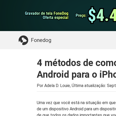
do Android
Transferência do WhatsApp
$4.
$4.
Gravador de tela FoneDog
Gravador de tela FoneDog
iPhone Cleaner
Preço:
Preço:
Oferta especial
Oferta especial
Algo que você pode precisar:
Limpe o Mac
>>
Fonedog
4 métodos de como 
Android para o iPh
Por Adela D. Louie, Última atualização:
Sept
Uma vez que você está na situação em que
de um dispositivo Android para um disposit
de que todos os dados importantes que voc