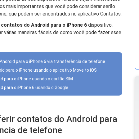
dos mais importantes que você pode considerar serão
one, que podem ser encontrados no aplicativo Contatos.
 contatos do Android para o iPhone 6
dispositivo,
r várias maneiras fáceis de como você pode fazer esse
ndroid para o iPhone 6 via transferência de telefone
oid para o iPhone usando o aplicativo Move to iOS
id para o iPhone usando o cartão SIM
id para o iPhone 6 usando o Google
erir contatos do Android para
ncia de telefone