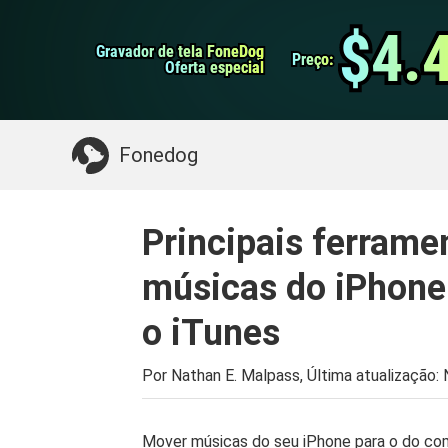
do Android
Transferência do WhatsApp
$4.
$4.
Gravador de tela FoneDog
Gravador de tela FoneDog
iPhone Cleaner
Preço:
Preço:
Oferta especial
Oferta especial
Algo que você pode precisar:
Limpe o Mac
>>
Fonedog
Principais ferramen
músicas do iPhone
o iTunes
Por Nathan E. Malpass, Última atualização:
Mover músicas do seu iPhone para o do com