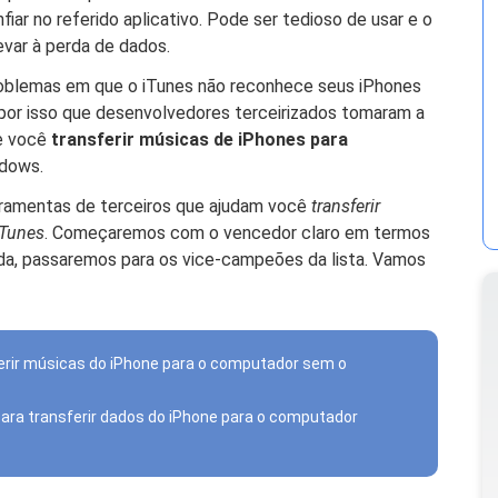
iar no referido aplicativo. Pode ser tedioso de usar e o
var à perda de dados.
oblemas em que o iTunes não reconhece seus iPhones
É por isso que desenvolvedores terceirizados tomaram a
ue você
transferir músicas de iPhones para
dows.
erramentas de terceiros que ajudam você
transferir
iTunes
. Começaremos com o vencedor claro em termos
da, passaremos para os vice-campeões da lista. Vamos
ferir músicas do iPhone para o computador sem o
para transferir dados do iPhone para o computador