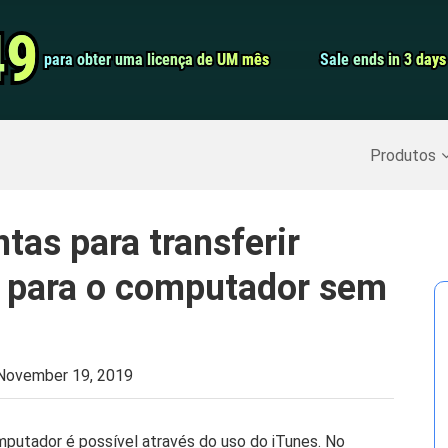
Conversor de 
49
49
para obter uma licença de UM mês
para obter uma licença de UM mês
Sale ends in 3 days
Sale ends in 3 days
Screen Record
Recuperar Dados Excluídos
>>
Backup do iPhone
>>
Produtos
tas para transferir
 para o computador sem
November 19, 2019
putador é possível através do uso do iTunes. No