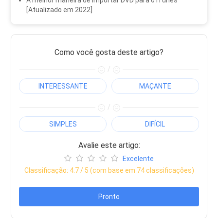
A melhor maneira de importar DVD para o iTunes
[Atualizado em 2022]
Como você gosta deste artigo?
/
INTERESSANTE
MAÇANTE
/
SIMPLES
DIFÍCIL
Avalie este artigo:
Excelente
Classificação:
4.7
/ 5 (com base em
74
classificações)
Pronto