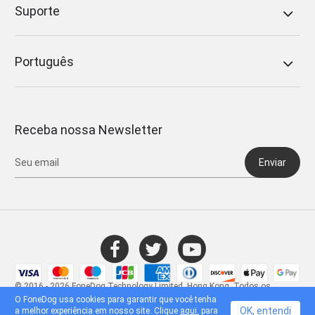
Suporte
Português
Receba nossa Newsletter
Enviar
© 2016 - 2026 FoneDog Technology Limited, Hong Kong. Todos os
direitos reservados.
O FoneDog usa cookies para garantir que você tenha
OK, entendi
a melhor experiência em nosso site. Clique
aqui.
para