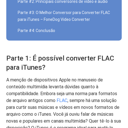
Parte #2: Principais conversores de vídeo e áudio
Parte #3: O Melhor Conversor para Converter FLAC
para iTunes – FoneDog Video Converter
Parte #4: Conclusão
Parte 1: É possível converter FLAC
para iTunes?
A menção de dispositivos Apple no manuseio de
conteúdo multimídia levanta dúvidas quanto à
compatibilidade. Embora seja uma norma para formatos
de arquivo antigos como
FLAC
, sempre há uma solução
para curtir suas músicas e vídeos em novos formatos de
arquivo como o iTunes. Você já ouviu falar de músicas
novas e populares em canais multimídia? Quer tê-lo à sua
disposição? O iTunes é o programa ideal para ajudá-lo