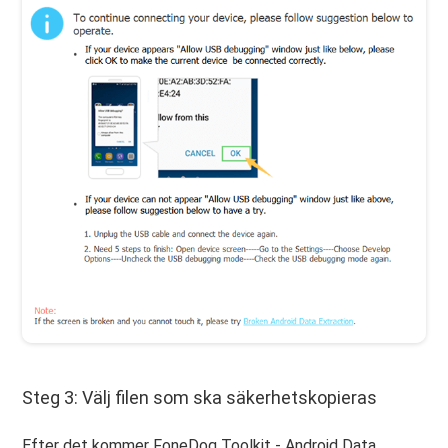
Steg 3: Välj filen som ska säkerhetskopieras
Efter det kommer FoneDog Toolkit - Android Data