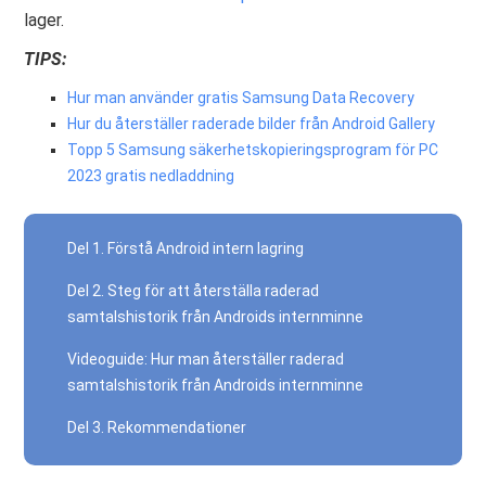
lager.
TIPS:
Hur man använder gratis Samsung Data Recovery
Hur du återställer raderade bilder från Android Gallery
Topp 5 Samsung säkerhetskopieringsprogram för PC
2023 gratis nedladdning
Del 1. Förstå Android intern lagring
Del 2. Steg för att återställa raderad
samtalshistorik från Androids internminne
Videoguide: Hur man återställer raderad
samtalshistorik från Androids internminne
Del 3. Rekommendationer