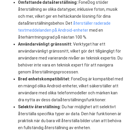
Omfattande dataåterställning:
FoneDog stöder
återställning av olika datatyper, inklusive foton, musik
och mer, vilket ger en heltäckande lösning för dina
dataåterställningsbehov. Det
återställer raderade
textmeddelanden på Android-enheter
med en
återhämtningsgrad på nästan 100 %.
Användarvänligt gränssnitt:
Verktyget har ett
användarvänligt gränssnitt, vilket gör det tillgängligt för
användare med varierande nivåer av teknisk expertis. Du
behöver inte vara en teknisk expert för att navigera
genom återställningsprocessen.
Bred enhetskompatibilitet:
FoneDog är kompatibel med
en mängd olika Android-enheter, vilket säkerställer att
användare med olika telefonmodeller och märken kan
dra nytta av dess dataåterställningsfunktioner.
Selektiv återställning:
Du har möjlighet att selektivt
återställa specifika typer av data. Den här funktionen är
praktisk när du bara vill återställa bilder utan att behöva
en fullständig återställning av enheten.