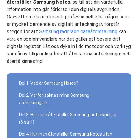
återställer Samsung Notes
, se till att din värdefulla
information inte går förlorad i den digitala avgrunden.
Oavsett om du är student, professionell eller någon som
är mycket beroende av digitalt anteckningar, förstår
stegen för att
Samsung raderade dataåterställning
kan
vara en spelomvandlare när det gäller att bevara ditt
digitala register. Låt oss dyka in i de metoder och verktyg
som finns tillgängliga för att återta dina anteckningar och
återfå sinnesfrid.
Del 1. Vad är Samsung Notes?
Del 2. Varför saknas mina Samsung-
anteckningar?
Del 3. Hur man återställer Samsung-anteckningar
(5 sätt)
Del 4. Hur man återställer Samsung Notes utan