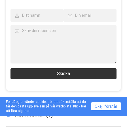
Skicka
FoneDog använder cookies för att säkerställa att du
Okej, förstår
får den bästa upplevelsen på vår webbplats. Klick
här.
att lära sig mer.
Kommentar (
0
)