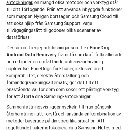
anteckningar
, en mängd olika metoder och verktyg står
till ditt förfogande. Från att använda inbyggda funktioner
som mappen Nyligen borttagen och Samsung Cloud till
att söka hjälp från Samsung Support, varje
tillvägagångssätt tillgodoser olika scenarier av
dataförlust.
Dessutom tredjepartslösningar som t.ex
FoneDog
Android Data Recovery
framstå som kraftfulla allierade
och erbjuder en omfattande och användarvänlig
upplevelse. FoneDogs funktioner, inklusive bred
kompatibilitet, selektiv återställning och
förhandsgranskningsalternativ, gör det till ett
enastående val för dem som söker ett pålitligt verktyg
för att återta sina Samsung-anteckningar.
Sammanfattningsvis ligger nyckeln till framgångsrik
återhämtning i att förstå och använda en kombination av
metoder baserade på din specifika situation. Att
regelbundet säkerhetskopiera dina Samsung Notes med