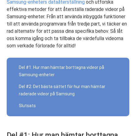
Samsung-enheters dataåterställning
och utforska
effektiva metoder för att återställa raderade videor på
Samsung-enheter. Från att använda inbyggda funktioner
till att använda programvara från tredje part, vi täcker en
rad alternativ för att passa dina specifika behov. Så låt
oss komma igång och ta tillbaka de värdefulla videorna
som verkade förlorade för alltid!
Del #1: Hur man hämtar borttagna videor på
Samsung-enheter
Del #2: Det bästa sättet för hur man hämtar
raderade videor på Samsung
Slutsats
Del #1: Hur man hämtar borttagna