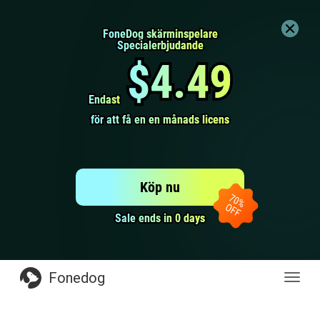
FoneDog skärminspelare
FoneDog skärminspelare
Specialerbjudande
Specialerbjudande
$4.49
$4.49
Endast
Endast
för att få en en månads licens
för att få en en månads licens
Köp nu
Sale ends in 0 days
Sale ends in 0 days
Fonedog
toggl
navige