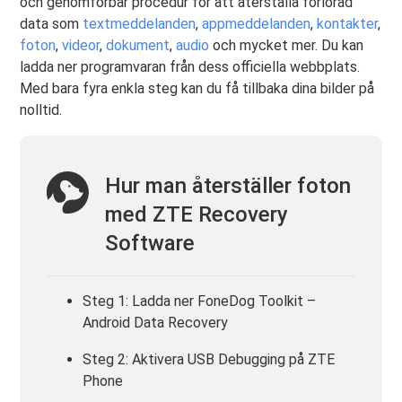
och genomförbar procedur för att återställa förlorad
data som
textmeddelanden
,
appmeddelanden
,
kontakter
,
foton
,
videor
,
dokument
,
audio
och mycket mer. Du kan
ladda ner programvaran från dess officiella webbplats.
Med bara fyra enkla steg kan du få tillbaka dina bilder på
nolltid.
Hur man återställer foton
med ZTE Recovery
Software
Steg 1: Ladda ner FoneDog Toolkit –
Android Data Recovery
Steg 2: Aktivera USB Debugging på ZTE
Phone