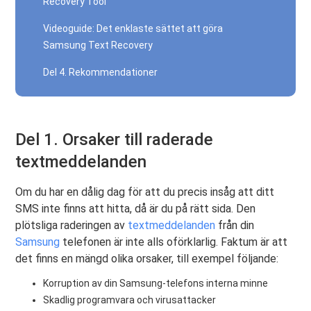
Recovery Tool
Videoguide: Det enklaste sättet att göra
Samsung Text Recovery
Del 4. Rekommendationer
Del 1. Orsaker till raderade
textmeddelanden
Om du har en dålig dag för att du precis insåg att ditt
SMS inte finns att hitta, då är du på rätt sida. Den
plötsliga raderingen av
textmeddelanden
från din
Samsung
telefonen är inte alls oförklarlig. Faktum är att
det finns en mängd olika orsaker, till exempel följande:
Korruption av din Samsung-telefons interna minne
Skadlig programvara och virusattacker