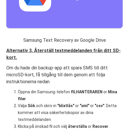
Samsung Text Recovery av Google Drive
Alternativ 3. Återställ textmeddelanden från ditt SD-
kort.
Om du hade din backup-app att spara SMS till ditt
microSD-kort, få tillgång till dem genom att följa
instruktionerna nedan.
Öppna din Samsung-telefon
fILHANTERAREN
or
Mina
filer
Välja
Sök
och skriv in
"blixtlås"
or
"xml"
or
"csv"
. Detta
kommer att visa säkerhetskopior av dina
textmeddelanden.
Klicka på önskad fil och välj
återställa
or
Recover
.