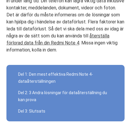
in under lång tid. Din telefon kan lagra viktig data inklusive
kontakter, meddelanden, dokument, videor och foton.
Det är därför du måste informeras om de lösningar som
kan hjälpa dig i händelse av dataförlust. Flera faktorer kan
leda till dataförlust. Så det vi ska dela med oss ​​av idag är
några av de sätt som du kan använda till
återställa
förlorad data från din Redmi Note 4
. Missa ingen viktig
information, kolla in dem.
Del 1: Den mest effektiva Redmi Note 4-
dataåterställningen
Del 2: 3 Andra lösningar för dataåterställning du
kan prova
Del 3: Slutsats