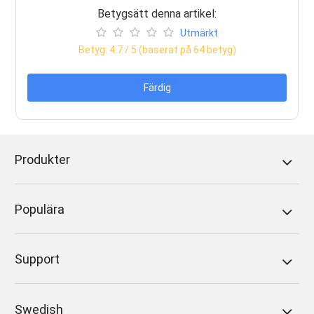
Betygsätt denna artikel:
Utmärkt
Betyg:
4.7
/ 5 (baserat på
64
betyg)
Färdig
Produkter
Populära
Support
Swedish