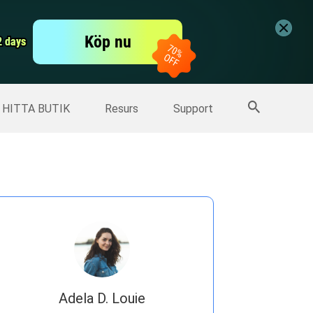
er
Free Video Editor
Köp nu
er
2 days
2 days
Fler produkter
HITTA BUTIK
Resurs
Support
Adela D. Louie