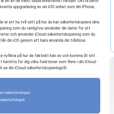
 är en av de mest sålda enheterna i världen. Detta beror
ekventa uppgradering av sin iOS-enhet som din iPhone,
 är att ha två sätt på hur du kan säkerhetskopiera dina
ering som du vanligtvis använder din dator för att
nheter och använder iCloud-säkerhetskopiering som du
från din iOS genom att bara använda din trådlösa
e nyfikna på hur de faktiskt kan se och komma åt sitt
t berätta för dig vilka funktioner som finns i din iCloud-
 se din iCloud-säkerhetskopieringsfil.
loud-säkerhetskopia
d-säkerhetskopia