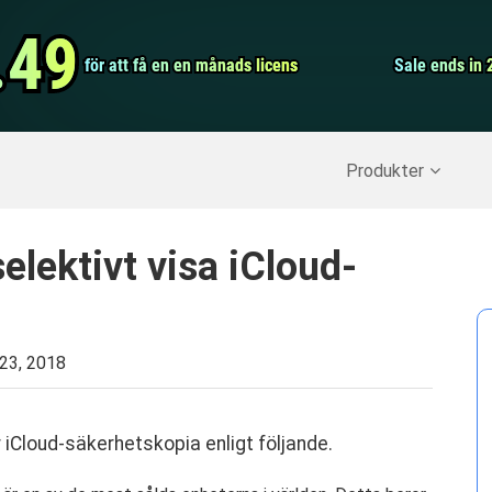
Video Convert
.49
.49
för att få en en månads licens
för att få en en månads licens
Screen Record
Sale ends in 
Sale ends in 
erställ raderade data
>>
IPhone Backup
>>
Produkter
 selektivt visa iCloud-
 23, 2018
 iCloud-säkerhetskopia enligt följande.