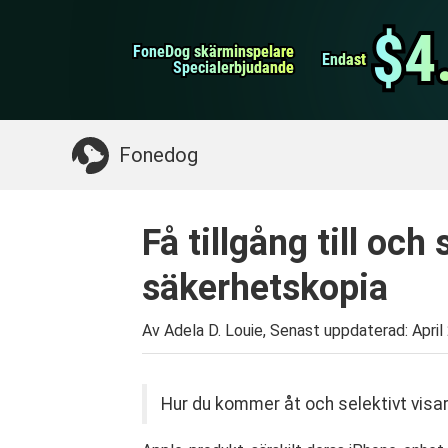
WhatsApp överföring
$4
$4
FoneDog skärminspelare
FoneDog skärminspelare
iPhone Cleaner
Endast
Endast
Specialerbjudande
Specialerbjudande
Något du kan behöva:
Rensa upp Mac
>>
Åt
Fonedog
Få tillgång till och
säkerhetskopia
Av Adela D. Louie, Senast uppdaterad:
April
Hur du kommer åt och selektivt visar