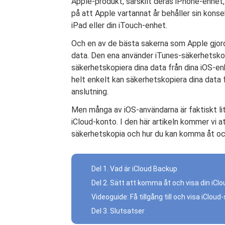
Apple-produkt, särskilt deras iPhone-enhet,
på att Apple vartannat år behåller sin kons
iPad eller din iTouch-enhet.
Och en av de bästa sakerna som Apple gjorde
data. Den ena använder iTunes-säkerhetskopi
säkerhetskopiera dina data från dina iOS-e
helt enkelt kan säkerhetskopiera dina data 
anslutning.
Men många av iOS-användarna är faktiskt lit
iCloud-konto. I den här artikeln kommer vi at
säkerhetskopia och hur du kan komma åt och
Del 1. Vad är iCloud Backup
Del 2. Sätt att komma åt och visa din iC
Videoguide: Få tillgång till och visa iClou
Del 3. Slutsatser