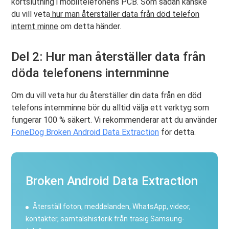
kortslutning i mobiltelefonens PCB. Som sådan kanske
du vill veta
hur man återställer data från död telefon
internt minne
om detta händer.
Del 2: Hur man återställer data från
döda telefonens internminne
Om du vill veta hur du återställer din data från en död
telefons internminne bör du alltid välja ett verktyg som
fungerar 100 % säkert. Vi rekommenderar att du använder
FoneDog Broken Android Data Extraction
för detta.
Broken Android Data Extraction
Återställ foton, meddelanden, WhatsApp, videor,
kontakter, samtalshistorik från trasig Samsung-