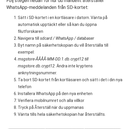
Följ stegen nedan för hur du manuellt återställer
WhatsApp-meddelanden från SD-kortet:
Sätt i SD-kortet i en kortläsare i datorn. Vänta på
automatisk upptäckt eller så kan du öppna
filutforskaren
Navigera till
sdcard / WhatsApp / databaser
Byt namn på säkerhetskopian du vill återställa till
exempel:
msgstore-ÅÅÅÅ-MM-DD.1.db.crypt12 till
msgstore.db.crypt12
. Ändra inte kryptens
anknytningsnummer.
Ta bort SD-kortet från kortläsaren och sätt i det i din nya
telefon
Installera WhatsApp på den nya enheten
Verifiera mobilnumret och alla villkor
Tryck på Återställ när du uppmanas
Vänta tills hela säkerhetskopian har återställts.