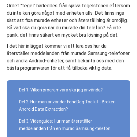
Ordet "tegel" härleddes från själva tegelstenen eftersom
du inte kan göra något med enheten alls. Det finns inga
sätt att fixa murade enheter och återställning är omöjlig.
Så vad ska du göra när du murade din telefon? Få inte
panik, det finns säkert en mycket bra lösning på det.
I det här inlägget kommer vi att lära oss hur du
återställer meddelanden från murade Samsung-telefoner
och andra Android-enheter, samt bekanta oss med den
bästa programvaran för att få tillbaka viktig data.
Del 1. Vilken programvara ska jag använda?
Del 2. Hur man använder FoneDog Toolkit - Broken
Android Data Extraction?
Del 3. Videoguide: Hur man återställer
meddelanden från en murad Samsung-telefon