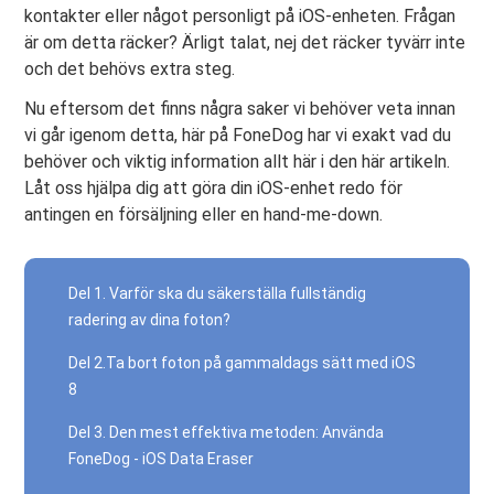
kontakter eller något personligt på iOS-enheten. Frågan
är om detta räcker? Ärligt talat, nej det räcker tyvärr inte
och det behövs extra steg.
Nu eftersom det finns några saker vi behöver veta innan
vi går igenom detta, här på FoneDog har vi exakt vad du
behöver och viktig information allt här i den här artikeln.
Låt oss hjälpa dig att göra din iOS-enhet redo för
antingen en försäljning eller en hand-me-down.
Del 1. Varför ska du säkerställa fullständig
radering av dina foton?
Del 2.Ta bort foton på gammaldags sätt med iOS
8
Del 3. Den mest effektiva metoden: Använda
FoneDog - iOS Data Eraser