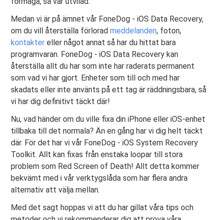
förmåga, så var utvilad.
Medan vi är på ämnet vår FoneDog - iOS Data Recovery,
om du vill återställa förlorad
meddelanden
, foton,
kontakter
eller något annat så har du hittat bara
programvaran. FoneDog - iOS Data Recovery kan
återställa allt du har som inte har raderats permanent
som vad vi har gjort. Enheter som till och med har
skadats eller inte använts på ett tag är räddningsbara, så
vi har dig definitivt täckt där!
Nu, vad händer om du ville fixa din iPhone eller iOS-enhet
tillbaka till det normala? Än en gång har vi dig helt täckt
där. För det har vi vår FoneDog - iOS System Recovery
Toolkit. Allt kan fixas från enstaka loopar till stora
problem som Red Screen of Death! Allt detta kommer
bekvämt med i vår verktygslåda som har flera andra
alternativ att välja mellan.
Med det sagt hoppas vi att du har gillat våra tips och
metoder och vi rekommenderar dig att prova våra