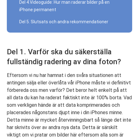
Del 4.Videoguide: Hur man raderar bilder på en
iPhone permanent
Del 5. Slutsats och andra rekommendationer
Del 1. Varför ska du säkerställa
fullständig radering av dina foton?
Eftersom vi nu har hamnat i den svåra situationen att
antingen sälja eller överlåta vår iPhone måste vi definitivt
förbereda oss men varför? Det beror helt enkelt på att
all data du kan ha raderat faktiskt inte är 100% borta. Vad
som verkligen hände är att data komprimerades och
placerades någonstans djupt inne i din iPhones minne.
Detta minne är mycket återvinningsbart så länge det inte
har skrivits över av andra nya data. Detta är särskilt
viktigt om vi pratar om bilder här eftersom alla som är