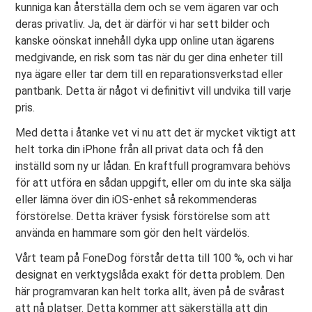
kunniga kan återställa dem och se vem ägaren var och
deras privatliv. Ja, det är därför vi har sett bilder och
kanske oönskat innehåll dyka upp online utan ägarens
medgivande, en risk som tas när du ger dina enheter till
nya ägare eller tar dem till en reparationsverkstad eller
pantbank. Detta är något vi definitivt vill undvika till varje
pris.
Med detta i åtanke vet vi nu att det är mycket viktigt att
helt torka din iPhone från all privat data och få den
inställd som ny ur lådan. En kraftfull programvara behövs
för att utföra en sådan uppgift, eller om du inte ska sälja
eller lämna över din iOS-enhet så rekommenderas
förstörelse. Detta kräver fysisk förstörelse som att
använda en hammare som gör den helt värdelös.
Vårt team på FoneDog förstår detta till 100 %, och vi har
designat en verktygslåda exakt för detta problem. Den
här programvaran kan helt torka allt, även på de svårast
att nå platser. Detta kommer att säkerställa att din