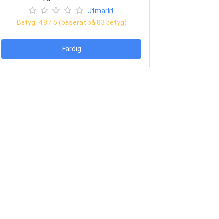
Utmärkt
Betyg:
4.8
/ 5 (baserat på
83
betyg)
Färdig