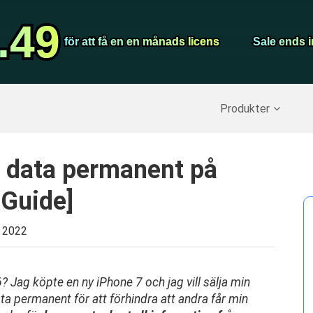
Video Convert
.49
.49
Screen Record
för att få en en månads licens
för att få en en månads licens
Sale ends i
Sale ends i
erställ raderade data
>>
IPhone Backup
>>
Produkter
l data permanent på
 Guide]
 2022
? Jag köpte en ny iPhone 7 och jag vill sälja min
ta permanent för att förhindra att andra får min