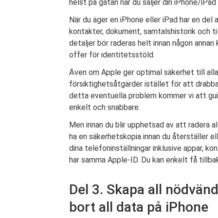
helst på gatan när du säljer din iPhone/iPad 
När du äger en iPhone eller iPad har en del a
kontakter, dokument, samtalshistorik och ti
detaljer bör raderas helt innan någon anna
offer för identitetsstöld.
Även om Apple ger optimal säkerhet till alla
försiktighetsåtgärder istället för att drab
detta eventuella problem kommer vi att gui
enkelt och snabbare.
Men innan du blir upphetsad av att radera al
ha en säkerhetskopia innan du återställer el
dina telefoninställningar inklusive appar, k
har samma Apple-ID. Du kan enkelt få tillbak
Del 3. Skapa all nödvän
bort all data på iPhone