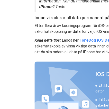
information. Kan du tillhandahålla me
iPhone
? Tack!
Innan vi raderar all data permanent p
Efter flera år av kodningsprogram för iOS-en
säkerhetskopiering av data för varje iOS-an
Kolla detta tips:
Ladda ner
FoneDog iOS Da
säkerhetskopia av vissa viktiga data innan d
att du ska radera all data på iPhone har vi ä
IOS 
Ett kl
dator.
Tillåt
säkerhet