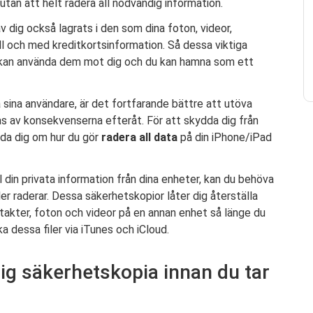
utan att helt radera all nödvändig information.
v dig också lagrats i den som dina foton, videor,
ll och med kreditkortsinformation. Så dessa viktiga
n kan använda dem mot dig och du kan hamna som ett
 sina användare, är det fortfarande bättre att utöva
bas av konsekvenserna efteråt. För att skydda dig från
da dig om hur du gör
radera all data
på din iPhone/iPad
l din privata information från dina enheter, kan du behöva
ler raderar. Dessa säkerhetskopior låter dig återställa
ontakter, foton och videor på en annan enhet så länge du
a dessa filer via iTunes och iCloud.
dig säkerhetskopia innan du tar