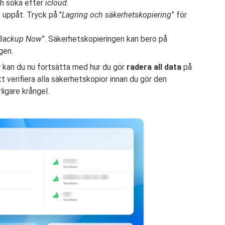
h söka efter
icloud
.
h uppåt. Tryck på "
Lagring och säkerhetskopiering
” för
Backup Now
”. Säkerhetskopieringen kan bero på
gen.
ar kan du nu fortsätta med hur du gör
radera all data
på
 verifiera alla säkerhetskopior innan du gör den
ligare krångel.