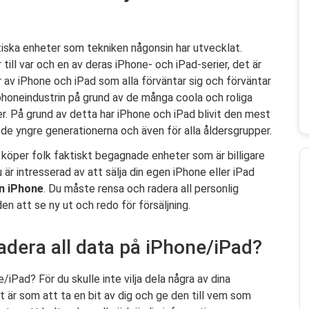
tiska enheter som tekniken någonsin har utvecklat.
till var och en av deras iPhone- och iPad-serier, det är
r av iPhone och iPad som alla förväntar sig och förväntar
phoneindustrin på grund av de många coola och roliga
jer. På grund av detta har iPhone och iPad blivit den mest
 de yngre generationerna och även för alla åldersgrupper.
d köper folk faktiskt begagnade enheter som är billigare
r intresserad av att sälja din egen iPhone eller iPad
ån iPhone
. Du måste rensa och radera all personlig
en att se ny ut och redo för försäljning.
adera all data på iPhone/iPad?
/iPad? För du skulle inte vilja dela några av dina
t är som att ta en bit av dig och ge den till vem som