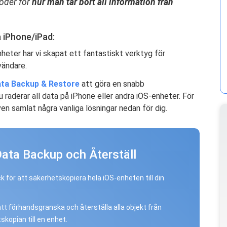
toder för
hur man tar bort all information från
å iPhone/iPad:
heter har vi skapat ett fantastiskt verktyg för
vändare.
ta Backup & Restore
att göra en snabb
u raderar all data på iPhone eller andra iOS-enheter. För
ven samlat några vanliga lösningar nedan för dig.
Data Backup och Återställ
ick för att säkerhetskopiera hela iOS-enheten till din
 att förhandsgranska och återställa alla objekt från
skopian till en enhet.