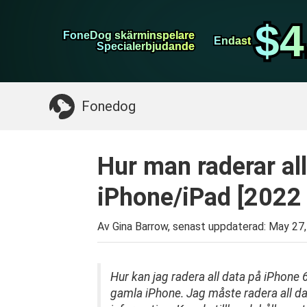
WhatsApp överföring
$4
$4
FoneDog skärminspelare
FoneDog skärminspelare
iPhone Cleaner
Endast
Endast
Specialerbjudande
Specialerbjudande
Något du kan behöva:
Rensa upp Mac
>>
Åt
Fonedog
Hur man raderar al
iPhone/iPad [2022
Av Gina Barrow, senast uppdaterad:
May 27,
Hur kan jag radera all data på iPhone 6
gamla iPhone. Jag måste radera all da