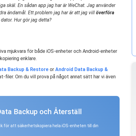
ga skäl. En sådan app jag har är WeChat. Jag använder
a ändamål. Ett problem jag har är att jag vill
överföra
dator. Hur gör jag detta?
kriva mjukvara för både iOS-enheter och Android-enheter
kopiering enklare.
ta Backup & Restore
or
Android Data Backup &
-filer. Om du vill prova på något annat sätt har vi även
Data Backup och Återställ
ick för att säkerhetskopiera hela iOS-enheten till din