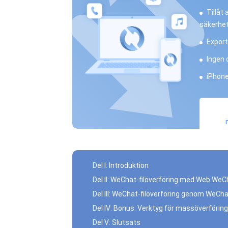
Tillåt
säkerhet
Exporte
Ingen 
iPhone
Del I: Introduktion
Del II: WeChat-filöverföring med Web WeC
Del III: WeChat-filöverföring genom WeCha
Del IV: Bonus: Verktyg för massöverföring
Del V: Slutsats