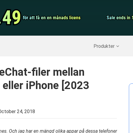
Video Convert
.49
.49
för att få en en månads licens
för att få en en månads licens
Screen Record
Sale ends in 
Sale ends in 
erställ raderade data
>>
IPhone Backup
>>
Produkter
Chat-filer mellan
 eller iPhone [2023
October 24, 2018
es. Och jag har en mängd olika appar på dessa telefoner