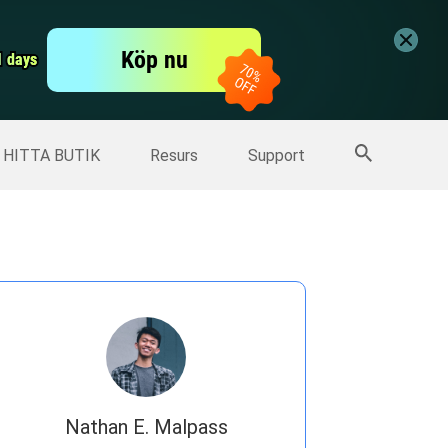
er
Free Video Editor
Köp nu
er
1 days
1 days
Fler produkter
HITTA BUTIK
Resurs
Support
Nathan E. Malpass