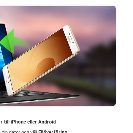
till iPhone eller Android
din dator och välj
Filöverföring
.