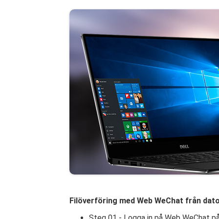
Filöverföring med Web WeChat från dator 
Steg 01 - Logga in på Web WeChat på 