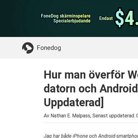
WhatsApp överföring
$4
$4
FoneDog skärminspelare
FoneDog skärminspelare
iPhone Cleaner
Endast
Endast
Specialerbjudande
Specialerbjudande
Något du kan behöva:
Rensa upp Mac
>>
Åt
Fonedog
Hur man överför We
datorn och Android
Uppdaterad]
Av Nathan E. Malpass, Senast uppdaterad:
Jag har både iPhone och Android-smartphon