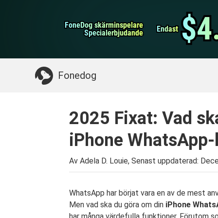
WhatsApp överföring
$4
$4
FoneDog skärminspelare
FoneDog skärminspelare
iPhone Cleaner
Endast
Endast
Specialerbjudande
Specialerbjudande
Något du kan behöva:
Rensa upp Mac
>>
Åt
Fonedog
2025 Fixat: Vad sk
iPhone WhatsApp-k
Av Adela D. Louie, Senast uppdaterad:
Dece
WhatsApp har börjat vara en av de mest anv
Men vad ska du göra om din
iPhone Whats
har många värdefulla funktioner. Förutom s