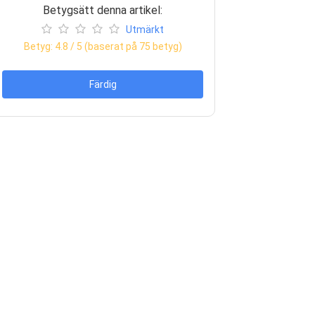
Betygsätt denna artikel:
Utmärkt
Betyg:
4.8
/ 5 (baserat på
75
betyg)
Färdig