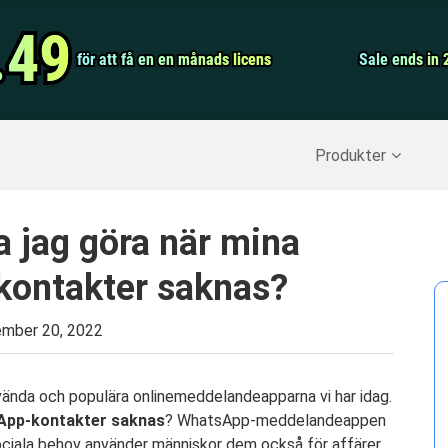
Video Convert
.49
.49
för att få en en månads licens
för att få en en månads licens
Screen Record
Sale ends in 
Sale ends in 
erställ raderade data
>>
IPhone Backup
>>
Produkter
a jag göra när mina
ontakter saknas?
mber 20, 2022
ända och populära onlinemeddelandeapparna vi har idag.
App-kontakter saknas
? WhatsApp-meddelandeappen
ociala behov använder människor dem också för affärer,