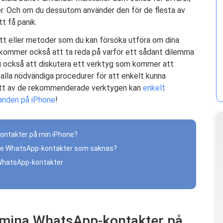
er. Och om du dessutom använder den för de flesta av
t få panik.
ätt eller metoder som du kan försöka utföra om dina
kommer också att ta reda på varför ett sådant dilemma
 vi också att diskutera ett verktyg som kommer att
a alla nödvändiga procedurer för att enkelt kunna
 Ett av de rekommenderade verktygen kan
enkelt
anden på iPhone
!
ontakter på min iPhone?
Phone WhatsApp-kontakter som saknas?
 WhatsApp-kontakter
n mina WhatsApp-kontakter på