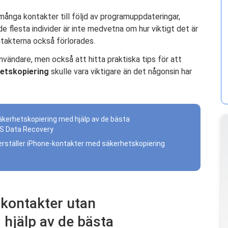
ånga kontakter till följd av programuppdateringar,
 de flesta individer är inte medvetna om hur viktigt det är
takterna också förlorades.
nvändare, men också att hitta praktiska tips för att
hetskopiering
skulle vara viktigare än det någonsin har
säkerhetskopiering med hjälp av de bästa
S Data Recovery
terställer iPhone-kontakter med säkerhetskopiering
-kontakter utan
hjälp av de bästa