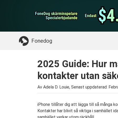
WhatsApp överföring
$4
$4
FoneDog skärminspelare
FoneDog skärminspelare
iPhone Cleaner
Endast
Endast
Specialerbjudande
Specialerbjudande
Något du kan behöva:
Rensa upp Mac
>>
Åt
Fonedog
2025 Guide: Hur ma
kontakter utan säk
Av Adela D. Louie, Senast uppdaterad:
Febr
iPhone tillåter dig att lägga till så många
Kontakter har blivit så viktiga i samhället 
samhället verkar utom räckhåll.