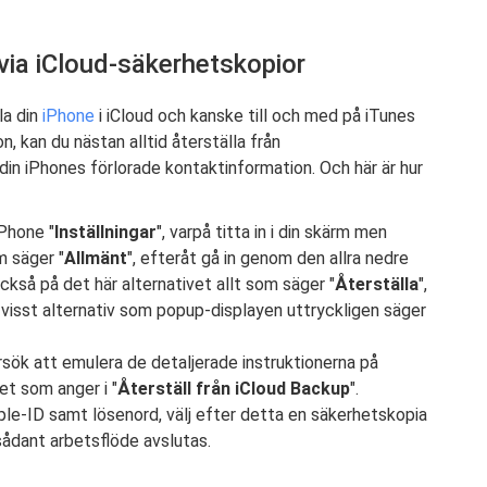
via iCloud-säkerhetskopior
la din
iPhone
i iCloud och kanske till och med på iTunes
, kan du nästan alltid återställa från
 din iPhones förlorade kontaktinformation. Och här är hur
iPhone "
Inställningar
", varpå titta in i din skärm men
m säger "
Allmänt
", efteråt gå in genom den allra nedre
kså på det här alternativet allt som säger "
Återställa
",
 visst alternativ som popup-displayen uttryckligen säger
rsök att emulera de detaljerade instruktionerna på
et som anger i "
Återställ från iCloud Backup
".
pple-ID samt lösenord, välj efter detta en säkerhetskopia
 sådant arbetsflöde avslutas.