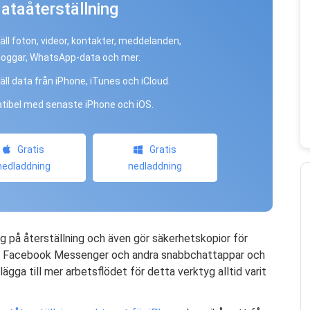
ataåterställning
äll foton, videor, kontakter, meddelanden,
oggar, WhatsApp-data och mer.
äll data från iPhone, iTunes och iCloud.
ibel med senaste iPhone och iOS.
Gratis
Gratis
nedladdning
nedladdning
g på återställning och även gör säkerhetskopior för
p, Facebook Messenger och andra snabbchattappar och
lägga till mer arbetsflödet för detta verktyg alltid varit