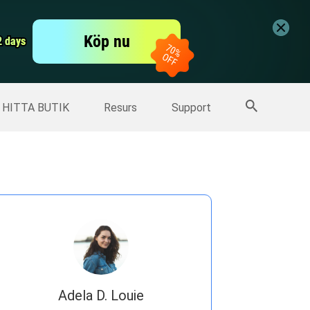
er
Free Video Editor
Köp nu
er
2 days
2 days
Fler produkter
HITTA BUTIK
Resurs
Support
Adela D. Louie