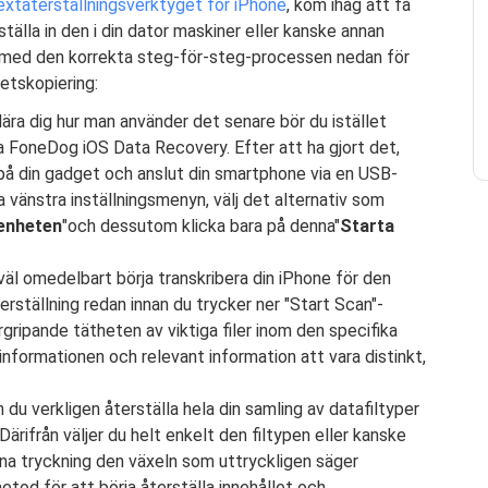
extåterställningsverktyget för iPhone
, kom ihåg att få
älla in den i din dator maskiner eller kanske annan
a med den korrekta steg-för-steg-processen nedan för
etskopiering:
lära dig hur man använder det senare bör du istället
ra FoneDog iOS Data Recovery. Efter att ha gjort det,
på din gadget och anslut din smartphone via en USB-
a vänstra inställningsmenyn, välj det alternativ som
-enheten
"och dessutom klicka bara på denna"
Starta
l omedelbart börja transkribera din iPhone för den
rställning redan innan du trycker ner "Start Scan"-
gripande tätheten av viktiga filer inom den specifika
formationen och relevant information att vara distinkt,
 du verkligen återställa hela din samling av datafiltyper
ärifrån väljer du helt enkelt den filtypen eller kanske
nna tryckning den växeln som uttryckligen säger
metod för att börja återställa innehållet och