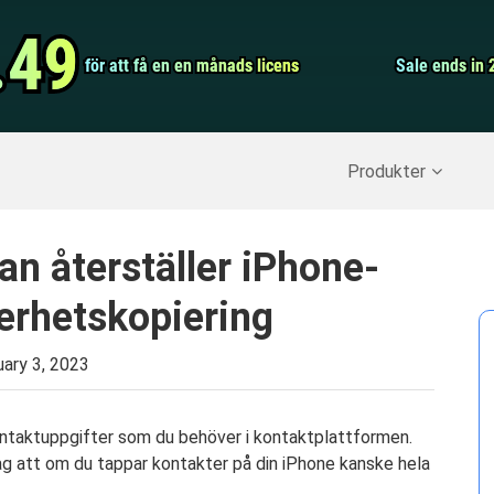
Video Convert
.49
.49
för att få en en månads licens
för att få en en månads licens
Screen Record
Sale ends in 
Sale ends in 
erställ raderade data
>>
IPhone Backup
>>
Produkter
n återställer iPhone-
erhetskopiering
uary 3, 2023
 kontaktuppgifter som du behöver i kontaktplattformen.
idag att om du tappar kontakter på din iPhone kanske hela