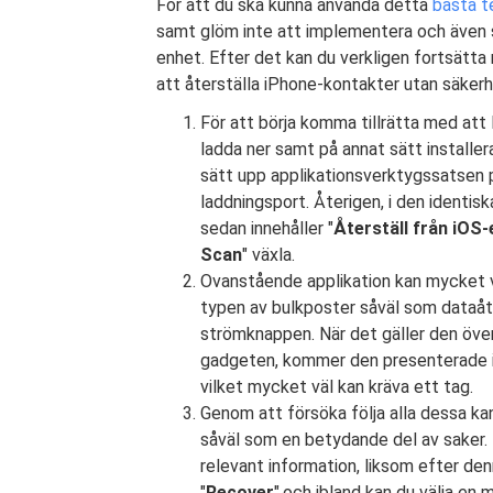
För att du ska kunna använda detta
bästa t
samt glöm inte att implementera och även st
enhet. Efter det kan du verkligen fortsätt
att återställa iPhone-kontakter utan säkerh
För att börja komma tillrätta med att 
ladda ner samt på annat sätt installe
sätt upp applikationsverktygssatsen 
laddningsport. Återigen, i den identisk
sedan innehåller "
Återställ från iOS
Scan
" växla.
Ovanstående applikation kan mycket vä
typen av bulkposter såväl som dataåte
strömknappen. När det gäller den över
gadgeten, kommer den presenterade in
vilket mycket väl kan kräva ett tag.
Genom att försöka följa alla dessa kan
såväl som en betydande del av saker. D
relevant information, liksom efter de
"
Recover
",och ibland kan du välja en 