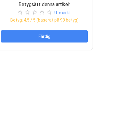
Betygsätt denna artikel:
Utmärkt
Betyg:
4.5
/ 5 (baserat på
98
betyg)
Färdig