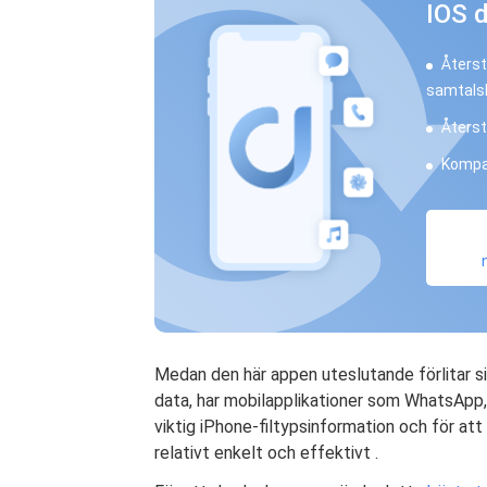
IOS d
Återst
samtalsl
Återst
Kompat
Medan den här appen uteslutande förlitar si
data, har mobilapplikationer som WhatsAp
viktig iPhone-filtypsinformation och för att 
relativt enkelt och effektivt .