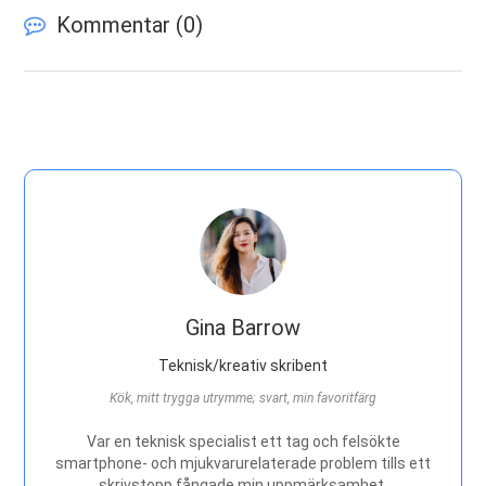
Kommentar (
0
)
Gina Barrow
Teknisk/kreativ skribent
Kök, mitt trygga utrymme; svart, min favoritfärg
Var en teknisk specialist ett tag och felsökte
smartphone- och mjukvarurelaterade problem tills ett
skrivstopp fångade min uppmärksamhet.