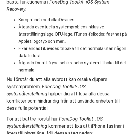
bästa funktionerna i
FoneDog Toolkit- iOS System
Recovery:
Kompatibel med alla iDevices
Åtgärda eventuella systemproblem inklusive
återställningsläge, DFU-läge, iTunes-felkoder, fastnat på
Apples logotyp och mer...
Fixar endast iDevices tillbaka till det normala utan någon
dataförlust
Åtgärda för att frysa och krascha system tillbaka till det
normala
Nu förstår du att alla avbrott kan orsaka djupare
systemproblem,
FoneDog Toolkit- iOS
systemåterställning
hjälper dig att lösa alla dessa
konflikter som hindrar dig från att använda enheten till
dess fulla potential.
För att bättre förstå hur
FoneDog Toolkit- iOS
systemåterställning
kommer att fixa att iPhone fastnar i
återställningsläge, följ dessa steg nedan: