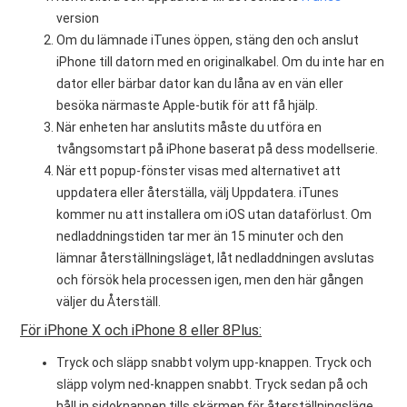
version
Om du lämnade iTunes öppen, stäng den och anslut
iPhone till datorn med en originalkabel. Om du inte har en
dator eller bärbar dator kan du låna av en vän eller
besöka närmaste Apple-butik för att få hjälp.
När enheten har anslutits måste du utföra en
tvångsomstart på iPhone baserat på dess modellserie.
När ett popup-fönster visas med alternativet att
uppdatera eller återställa, välj Uppdatera. iTunes
kommer nu att installera om iOS utan dataförlust. Om
nedladdningstiden tar mer än 15 minuter och den
lämnar återställningsläget, låt nedladdningen avslutas
och försök hela processen igen, men den här gången
väljer du Återställ.
För iPhone X och iPhone 8 eller 8Plus:
Tryck och släpp snabbt volym upp-knappen. Tryck och
släpp volym ned-knappen snabbt. Tryck sedan på och
håll in sidoknappen tills skärmen för återställningsläge