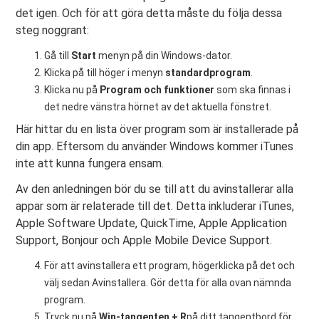
det igen. Och för att göra detta måste du följa dessa
steg noggrant:
Gå till
Start
menyn på din Windows-dator.
Klicka på till höger i menyn
standardprogram
.
Klicka nu på
Program och funktioner
som ska finnas i
det nedre vänstra hörnet av det aktuella fönstret.
Här hittar du en lista över program som är installerade på
din app. Eftersom du använder Windows kommer iTunes
inte att kunna fungera ensam.
Av den anledningen bör du se till att du avinstallerar alla
appar som är relaterade till det. Detta inkluderar iTunes,
Apple Software Update, QuickTime, Apple Application
Support, Bonjour och Apple Mobile Device Support.
För att avinstallera ett program, högerklicka på det och
välj sedan Avinstallera. Gör detta för alla ovan nämnda
program.
Tryck nu på
Win-tangenten + R
på ditt tangentbord för