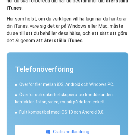
hur du ska förbereda dig när du bestämmer dig
återställa
iTunes
.
Hur som helst, om du verkligen vill ha lugn när du hanterar
din iTunes, vare sig det är på Windows eller Mac, måste
du se till att du behåller dess hälsa, och ett sätt att göra
det är genom att
återställa iTunes
.
Telefonöverföring
Överför filer mellan iOS, Android och Windows PC.
Överför och säkerhetskopiera textmeddelanden,
kontakter, foton, video, musik på datorn enkelt.
Fullt kompatibel med iOS 13 och Android 9.0.
Gratis nedladdning