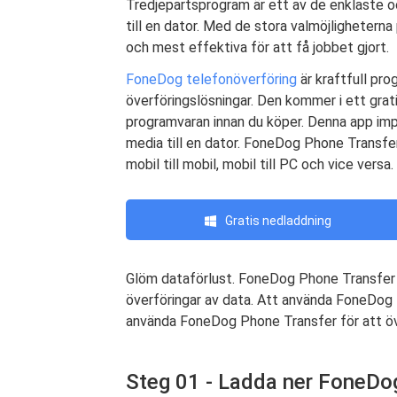
Tredjepartsprogram är ett av de enklaste o
till en dator. Med de stora valmöjligheterna
och mest effektiva för att få jobbet gjort.
FoneDog telefonöverföring
är kraftfull pro
överföringslösningar. Den kommer i ett grat
programvaran innan du köper. Denna app impo
media till en dator. FoneDog Phone Transfer
mobil till mobil, mobil till PC och vice versa.
Gratis nedladdning
Glöm dataförlust. FoneDog Phone Transfer ä
överföringar av data. Att använda FoneDog P
använda FoneDog Phone Transfer för att över
Steg 01 - Ladda ner FoneDo