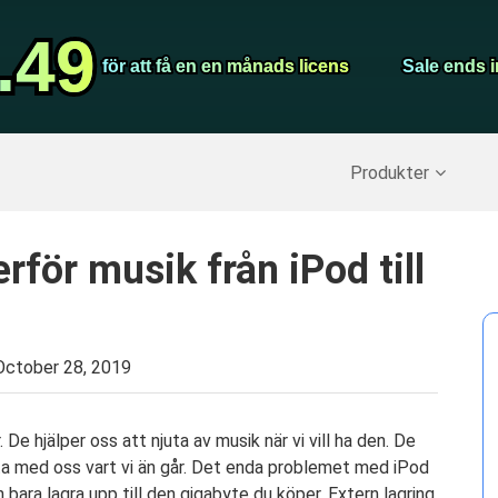
Video Convert
.49
.49
Screen Record
för att få en en månads licens
för att få en en månads licens
Sale ends i
Sale ends i
erställ raderade data
>>
IPhone Backup
>>
Produkter
för musik från iPod till
October 28, 2019
De hjälper oss att njuta av musik när vi vill ha den. De
 ta med oss ​​vart vi än går. Det enda problemet med iPod
bara lagra upp till den gigabyte du köper. Extern lagring