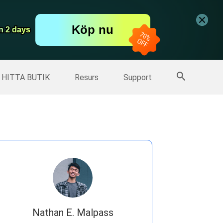
er
Free Video Editor
Köp nu
er
n 2 days
n 2 days
Fler produkter
HITTA BUTIK
Resurs
Support
Nathan E. Malpass