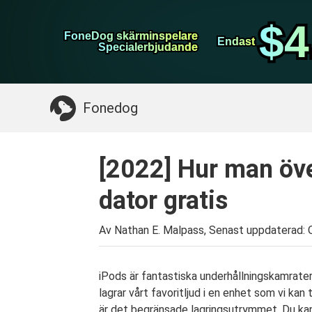
WhatsApp överföring
$4
$4
FoneDog skärminspelare
FoneDog skärminspelare
iPhone Cleaner
Endast
Endast
Specialerbjudande
Specialerbjudande
Något du kan behöva:
Rensa upp Mac
>>
Åt
Fonedog
[2022] Hur man över
dator gratis
Av Nathan E. Malpass, Senast uppdaterad:
iPods är fantastiska underhållningskamrater. 
lagrar vårt favoritljud i en enhet som vi kan
är det begränsade lagringsutrymmet. Du kan 