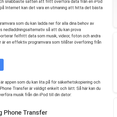
ch snabbaste sätten att fritt överföra data från en iPod
 på Internet kan det vara en utmaning att hitta det bästa
gramvara som du kan ladda ner för alla dina behov av
is nedladdningsalternativ så att du kan prova
rterar felfritt data som musik, videor, foton och andra
 är en effektiv programvara som tillåter överföring från
r appen som du kan lita på för säkerhetskopiering och
hone Transfer är väldigt enkelt och lätt. Så här kan du
föra musik från din iPod till din dator:
g Phone Transfer