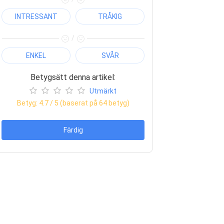
INTRESSANT
TRÅKIG
/
ENKEL
SVÅR
Betygsätt denna artikel:
Utmärkt
Betyg:
4.7
/ 5 (baserat på
64
betyg)
Färdig