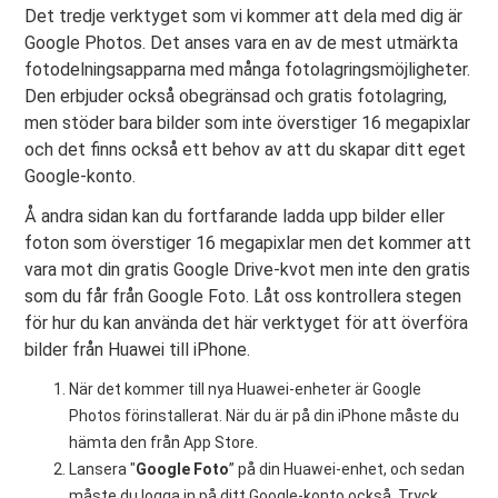
Det tredje verktyget som vi kommer att dela med dig är
Google Photos. Det anses vara en av de mest utmärkta
fotodelningsapparna med många fotolagringsmöjligheter.
Den erbjuder också obegränsad och gratis fotolagring,
men stöder bara bilder som inte överstiger 16 megapixlar
och det finns också ett behov av att du skapar ditt eget
Google-konto.
Å andra sidan kan du fortfarande ladda upp bilder eller
foton som överstiger 16 megapixlar men det kommer att
vara mot din gratis Google Drive-kvot men inte den gratis
som du får från Google Foto. Låt oss kontrollera stegen
för hur du kan använda det här verktyget för att överföra
bilder från Huawei till iPhone.
När det kommer till nya Huawei-enheter är Google
Photos förinstallerat. När du är på din iPhone måste du
hämta den från App Store.
Lansera "
Google Foto
” på din Huawei-enhet, och sedan
måste du logga in på ditt Google-konto också. Tryck