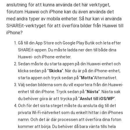
anslutning för att kunna använda det här verktyget,
förutom Huawei och iPhone kan du även använda det
med andra typer av mobila enheter. Så hur kan vi använda
SHAREit-verktyget för att överföra bilder från Huawei till
iPhone?
Gå till din App Store och Google Play Butik och leta efter
SHAREit-appen. Du måste ladda ner den till både dina
Huawei- och iPhone-enheter.
Sedan måste du starta appen på din Huawei-enhet och
klicka sedan på "
Skicka
”. När du är på din iPhone-enhet,
starta appen och tryck sedan på "
Motta
"Alternativet.
Välj sedan bilderna som du vill exportera från din Huawei-
enhet till din iPhone. Tryck sedan på "
Nästa
”. Nästa sak
du behöver göra är att trycka på "
Anslut till iOS/WP
".
Och för det sista steget måste du ansluta dig till det
privata Wi-Fi-nätverket som du enkelt hittar i din iPhones
namn. Och det är där processen att överföra dina foton
kommer att börja. Du behöver då bara vänta tills hela