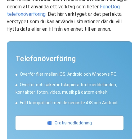
genom att använda ett verktyg som heter
FoneDog
telefonöverföring
. Det här verktyget är det perfekta
verktyget som du kan använda i situationer där du vill
flytta data eller en fil från en enhet till en annan.
Telefonöverföring
Överför filer mellan iOS, Android och Windows PC.
Överför och säkerhetskopiera textmeddelanden,
kontakter, foton, video, musik på datorn enkelt.
Fullt kompatibel med de senaste iOS och Android.
Gratis nedladdning