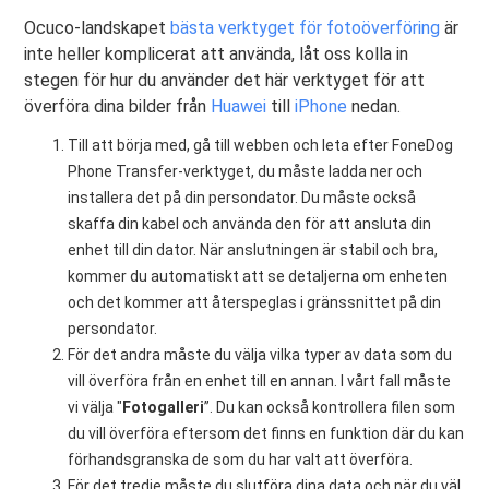
Ocuco-landskapet
bästa verktyget för fotoöverföring
är
inte heller komplicerat att använda, låt oss kolla in
stegen för hur du använder det här verktyget för att
överföra dina bilder från
Huawei
till
iPhone
nedan.
Till att börja med, gå till webben och leta efter FoneDog
Phone Transfer-verktyget, du måste ladda ner och
installera det på din persondator. Du måste också
skaffa din kabel och använda den för att ansluta din
enhet till din dator. När anslutningen är stabil och bra,
kommer du automatiskt att se detaljerna om enheten
och det kommer att återspeglas i gränssnittet på din
persondator.
För det andra måste du välja vilka typer av data som du
vill överföra från en enhet till en annan. I vårt fall måste
vi välja "
Fotogalleri
”. Du kan också kontrollera filen som
du vill överföra eftersom det finns en funktion där du kan
förhandsgranska de som du har valt att överföra.
För det tredje måste du slutföra dina data och när du väl