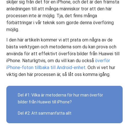
skiljer sig från det för en iPhone, och det är den främsta
anledningen till att många människor tror att den här
processen inte är möjlig. Tja, det finns många
förbättringar i vår teknik som gjorde denna överföring
möjlig.
I den här artikeln kommer vi att prata om några av de
bästa verktygen och metoderna som du kan prova och
använda för att effektivt överföra bilder från Huawei till
iPhone. Naturligtvis, om du vill kan du också
överför
iPhone-foton tillbaka till Android-enhet
. Och vi vet hur
viktig den här processen är, så låt oss komma igång.
Del #1: Vilka är metoderna för hur man överför
bilder från Huawei till iPhone?
Del #2: Att sammanfatta allt