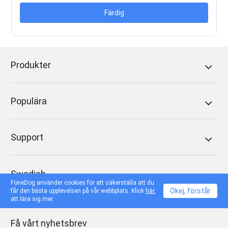
Färdig
Produkter
Populära
Support
Swedish
FoneDog använder cookies för att säkerställa att du
Okej, förstår
får den bästa upplevelsen på vår webbplats. Klick
här.
att lära sig mer.
Få vårt nyhetsbrev