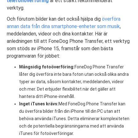
telefonöverföring
är ett starkt rekommenderat
verktyg.
Och förutom bilder kan det också hjälpa dig
överföra
annan data från dina smartphone-enheter som musik
,
meddelanden, videor och dina kontakter. Här är
anledningen till att FoneDog Phone Transfer, ett verktyg
som stöds av iPhone 15, framstår som den bästa
programvaran för jobbet:
Mångsidig fotoöverföring:
FoneDog Phone Transfer
låter dig överföra inte bara foton utan också olika andra
typer av data, såsom kontakter, meddelanden, videor
och mer. Det erbjuder flexibilitet när det gäller att
hantera ditt iPhone-innehåll.
Inget iTunes krävs:
Med FoneDog Phone Transfer kan
du överföra bilder från din iPhone till din PC utan att
behöva använda iTunes. Detta eliminerar komplexiteten
och de potentiella begränsningarna med att använda
iTunes för fotoöverföringar.