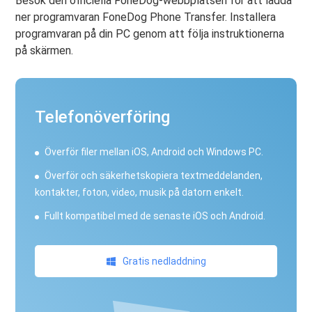
Besök den officiella FoneDog-webbplatsen för att ladda
ner programvaran FoneDog Phone Transfer. Installera
programvaran på din PC genom att följa instruktionerna
på skärmen.
Telefonöverföring
Överför filer mellan iOS, Android och Windows PC.
Överför och säkerhetskopiera textmeddelanden,
kontakter, foton, video, musik på datorn enkelt.
Fullt kompatibel med de senaste iOS och Android.
Gratis nedladdning