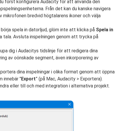
du först konfigurera Audacity för att använda den
ppspelningsenheterna. Från det kan du kanske navigera
v mikrofonen bredvid högtalarens ikoner och välja
börja spela in datorljud, glöm inte att klicka på
Spela in
a tala. Avsluta inspelningen genom att trycka på
upa dig i Audacitys tidslinje för att redigera dina
nering av oönskade segment, även inkorporering av
xportera dina inspelningar i olika format genom att öppna
m innebär "
Export
” (på Mac, Audacity > Exportera).
a eller till och med integration i alternativa projekt.