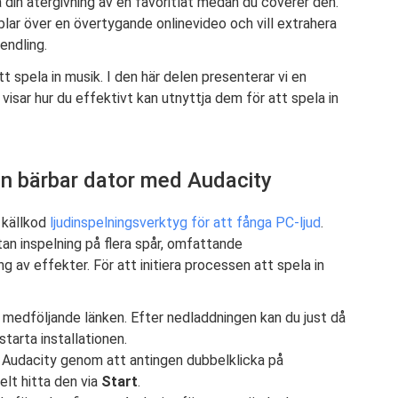
a din återgivning av en favoritlåt medan du coverer den.
blar över en övertygande onlinevideo och vill extrahera
endling.
tt spela in musik. I den här delen presenterar vi en
isar hur du effektivt kan utnyttja dem för att spela in
en bärbar dator med Audacity
 källkod
ljudinspelningsverktyg för att fånga PC-ljud
.
an inspelning på flera spår, omfattande
g av effekter. För att initiera processen att spela in
 medföljande länken. Efter nedladdningen kan du just då
starta installationen.
ta Audacity genom att antingen dubbelklicka på
elt hitta den via
Start
.