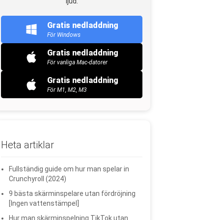
ljud.
Gratis nedladdning
För Windows
Gratis nedladdning
För vanliga Mac-datorer
Gratis nedladdning
För M1, M2, M3
Heta artiklar
Fullständig guide om hur man spelar in
Crunchyroll (2024)
9 bästa skärminspelare utan fördröjning
[Ingen vattenstämpel]
Hur man skärminspelning TikTok utan