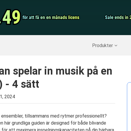
Video Convert
.49
.49
för att få en en månads licens
för att få en en månads licens
Screen Record
Sale ends in 
Sale ends in 
erställ raderade data
>>
IPhone Backup
>>
Produkter
an spelar in musik på en
 - 4 sätt
 1, 2024
r, ensembler, tillsammans med rytmer professionellt?
en här grundliga guiden är designad för både blivande
ag för att maximera inspelningskapaciteten på din bärbara