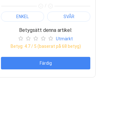
/
ENKEL
SVÅR
Betygsätt denna artikel:
Utmärkt
Betyg:
4.7
/ 5 (baserat på
68
betyg)
Färdig