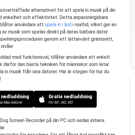
överträffade alternativet för att spela in musik på din
d enkelhet och effektivitet. Detta anpassningsbara
illåter användare att
spela in i ljud
i realtid, vilket ger en
 av musik som spelas direkt på deras bärbara dator.
spelningsproceduren genom ett lättanvänt gränssnitt,
nivåer.
ddad med funktionsval, tillåter användare att enkelt
lir därför den bästa tekniken för människor som letar
a in musik från sina datorer. Här är stegen för hur du
:
s nedladdning
Gratis nedladdning
iga Mac-datorer
För M1, M2, M3
eDog Screen Recorder på din PC och sedan initiera
ar.
 metoder för inspelning. För att fånga ljud specifikt kan