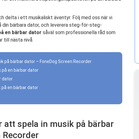
 delta i ett musikaliskt äventyr. Följ med oss ​​när vi
å din bärbara dator, och leverera steg-för-steg-
på en bärbar dator
såväl som professionella råd som
 till nästa nivå.
sik på bärbar dator – FoneDog Screen Recorder
k på en bärbar dator
r dator
k på en bärbar dator
 att spela in musik på bärbar
 Recorder