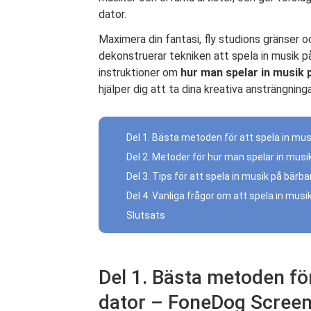
dator.
Maximera din fantasi, fly studions gränser och
dekonstruerar tekniken att spela in musik p
instruktioner om
hur man spelar in musik 
hjälper dig att ta dina kreativa ansträngningar
Del 1. Bästa metoden för att spela in mu
Del 2. Metoder för hur man spelar in musi
Del 3. Tips för att spela in musik på bärba
Del 4. Vanliga frågor om att spela in musi
Slutsats
Del 1. Bästa metoden för
dator – FoneDog Screen