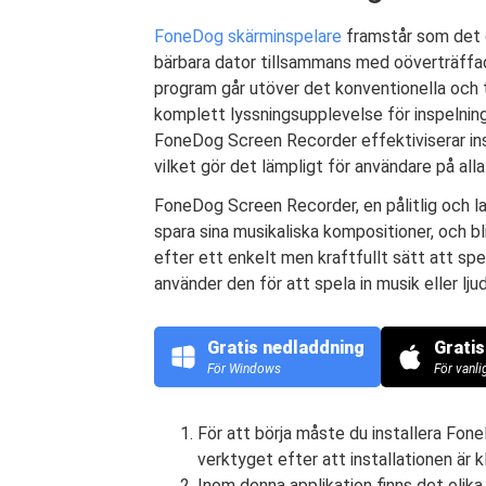
FoneDog skärminspelare
framstår som det o
bärbara dator tillsammans med oöverträffa
program går utöver det konventionella och t
komplett lyssningsupplevelse för inspelning
FoneDog Screen Recorder effektiviserar in
vilket gör det lämpligt för användare på alla 
FoneDog Screen Recorder, en pålitlig och la
spara sina musikaliska kompositioner, och b
efter ett enkelt men kraftfullt sätt att spel
använder den för att spela in musik eller ljud
Gratis nedladdning
Grati
För Windows
För vanl
För att börja måste du installera Fon
verktyget efter att installationen är kl
Inom denna applikation finns det olika