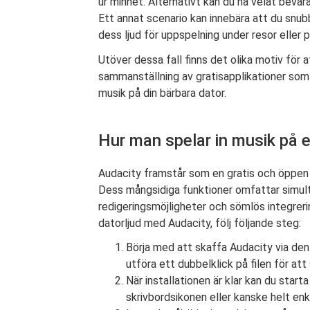
ur minnet. Alternativt kan du ha velat bevar
Ett annat scenario kan innebära att du snub
dess ljud för uppspelning under resor eller p
Utöver dessa fall finns det olika motiv för a
sammanställning av gratisapplikationer som v
musik på din bärbara dator.
Hur man spelar in musik på 
Audacity framstår som en gratis och öppen
Dess mångsidiga funktioner omfattar simult
redigeringsmöjligheter och sömlös integrerin
datorljud med Audacity, följ följande steg:
Börja med att skaffa Audacity via den
utföra ett dubbelklick på filen för att 
När installationen är klar kan du star
skrivbordsikonen eller kanske helt enk