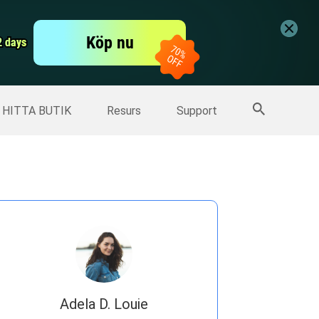
er
Free Video Editor
Köp nu
er
2 days
2 days
Fler produkter
HITTA BUTIK
Resurs
Support
Adela D. Louie