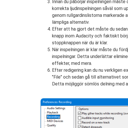
Innan du påbörjar inspelningen måste 
korrekta ljudinspelningen såväl som u
genom rullgardinslistorna markerade a
lämpliga alternativ.
Efter att ha gjort det måste du sedan 
knapp inom Audacity och faktiskt börj
stoppknappen när du är klar.
När inspelningen är klar måste du fördj
inspelningar. Detta underlättar elimi
effekter, med mera.
Efter redigering kan du nu verkligen e
"File" och sedan gå till alternativet so
Detta möjliggör sömlös delning med andr