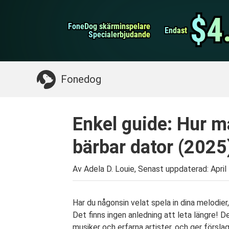
WhatsApp överföring
$4
$4
FoneDog skärminspelare
FoneDog skärminspelare
iPhone Cleaner
Endast
Endast
Specialerbjudande
Specialerbjudande
Något du kan behöva:
Rensa upp Mac
>>
Åt
Fonedog
Enkel guide: Hur m
bärbar dator (2025)
Av Adela D. Louie, Senast uppdaterad:
April
Har du någonsin velat spela in dina melodie
Det finns ingen anledning att leta längre! D
musiker och erfarna artister, och ger försl