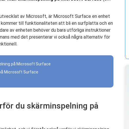
 utvecklat av Microsoft, är Microsoft Surface en enhet
ommer till funktionaliteten att bli en surfplatta och en
are av enheten behöver du bara utförliga instruktioner
mmans med det presenterar vi också några alternativ för
ktionell.
pelning på Microsoft Surface
 på Microsoft Surface
varför du skärminspelning på