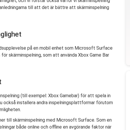
mlighet, och vi förstår också varför vi skärminspelning
ledningarna till att det är bättre att skärminspelning
nglighet
ordsupplevelse på en mobil enhet som Microsoft Surface
en för skärminspelning, som att använda Xbox Game Bar
t
spelning (till exempel: Xbox Gamebar) för att spela in
u också installera andra inspelningsplattformar förutom
ämligheten.
er till skärminspelning med Microsoft Surface. Som en
pelningar både online och offline en avgörande faktor när