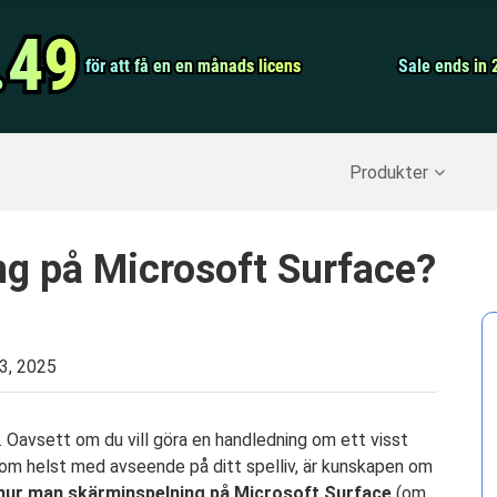
Video Convert
.49
.49
för att få en en månads licens
för att få en en månads licens
Screen Record
Sale ends in 
Sale ends in 
erställ raderade data
>>
IPhone Backup
>>
Produkter
ng på Microsoft Surface?
 3, 2025
ar. Oavsett om du vill göra en handledning om ett visst
 som helst med avseende på ditt spelliv, är kunskapen om
hur man skärminspelning på Microsoft Surface
(om