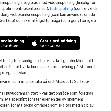
minspelning integrerad med videoinspelning (lämplig för
 spela in onlinekonferenser),
ljudinspelning
(som används
gera den), webbkamerainspelning (som kan användas om du
ft Surface) och skärmfångstförmåga (som ger ytterligare
s nedladdning
Gratis nedladdning
iga Mac-datorer
För M1, M2, M3
tta dig fullständig flexibilitet, vilket gör din Microsoft
bar. För att veta hur man skärminspelning på Microsoft
j stegen nedan:
mvaran som är tillgänglig på ditt Microsoft Surface-
ns i huvudgränssnittet > välj det område som föredras
, ett specifikt fönster eller en del av skärmen).
rkören för att täcka området som ska tas med hjälp av