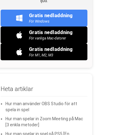
ljud.
Gratis nedladdning
För Windows
Gratis nedladdning
För vanliga Mac-datorer
Gratis nedladdning
För M1, M2, M3
Heta artiklar
Hur man använder OBS Studio för att
spela in spel
Hur man spelar in Zoom Meeting på Mac
[3 enkla metoder]
Hur man spelar in spel på PS5 [En