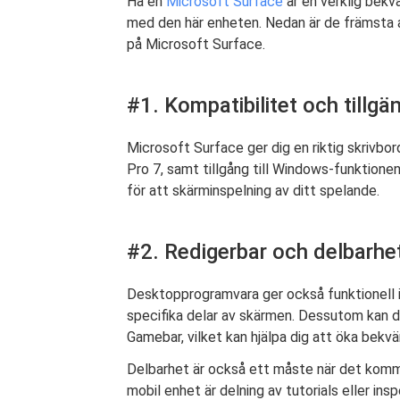
Ha en
Microsoft Surface
är en verklig bekvä
med den här enheten. Nedan är de främsta an
på Microsoft Surface.
#1. Kompatibilitet och tillgä
Microsoft Surface ger dig en riktig skrivb
Pro 7, samt tillgång till Windows-funktion
för att skärminspelning av ditt spelande.
#2. Redigerbar och delbarhe
Desktopprogramvara ger också funktionell in
specifika delar av skärmen. Dessutom kan d
Gamebar, vilket kan hjälpa dig att öka bekv
Delbarhet är också ett måste när det komm
mobil enhet är delning av tutorials eller ins