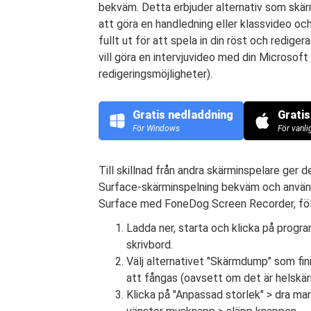
bekväm. Detta erbjuder alternativ som skär
att göra en handledning eller klassvideo och
fullt ut för att spela in din röst och redi
vill göra en intervjuvideo med din Microso
redigeringsmöjligheter).
Gratis nedladdning
Grati
För Windows
För vanl
Till skillnad från andra skärminspelare ger de
Surface-skärminspelning bekväm och använd
Surface med FoneDog Screen Recorder, föl
Ladda ner, starta och klicka på progra
skrivbord.
Välj alternativet "Skärmdump" som fin
att fångas (oavsett om det är helskärm
Klicka på "Anpassad storlek" > dra ma