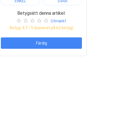
ENKEL
SVÅR
Betygsätt denna artikel:
Utmärkt
Betyg:
4.7
/ 5 (baserat på
62
betyg)
Färdig