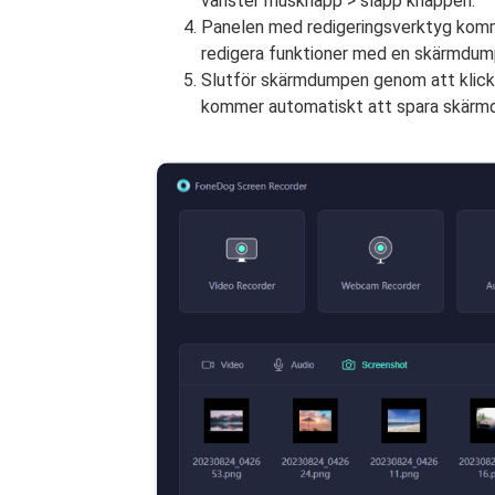
vänster musknapp > släpp knappen.
Panelen med redigeringsverktyg komm
redigera funktioner med en skärmdum
Slutför skärmdumpen genom att klicka
kommer automatiskt att spara skärm