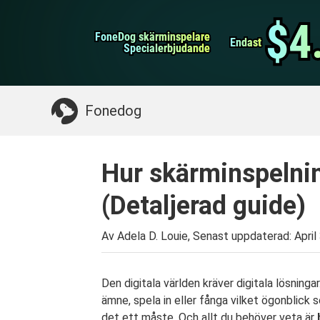
WhatsApp överföring
$4
$4
FoneDog skärminspelare
FoneDog skärminspelare
iPhone Cleaner
Endast
Endast
Specialerbjudande
Specialerbjudande
Något du kan behöva:
Rensa upp Mac
>>
Åt
Fonedog
Hur skärminspelni
(Detaljerad guide)
Av Adela D. Louie, Senast uppdaterad:
April
Den digitala världen kräver digitala lösning
ämne, spela in eller fånga vilket ögonblick
det ett måste. Och allt du behöver veta är