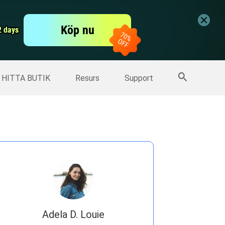
er
Free Video Editor
Köp nu
er
2 days
2 days
Fler produkter
HITTA BUTIK
Resurs
Support
Adela D. Louie