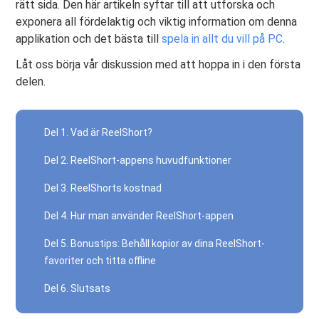
rätt sida. Den här artikeln syftar till att utforska och
exponera all fördelaktig och viktig information om denna
applikation och det bästa till
spela in allt du vill på PC
.
Låt oss börja vår diskussion med att hoppa in i den första
delen.
Del 1. Vad är ReelShort?
Del 2. ReelShort-appens huvudfunktioner
Del 3. ReelShorts kostnad
Del 4. Hur man använder ReelShort-appen
Del 5. Bonustips: Behåll kopior av dina ReelShort-
favoriter och titta offline
Del 6. Slutsats