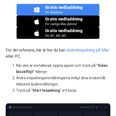
Gratis nedladdning
För Windows
Gratis nedladdning
För vanliga Mac-datorer
Gratis nedladdning
För M1, M2, M3
För din referens, här är hur du kan
skärminspelning på Mac
eller PC.
När den är installerad, öppna appen och tryck på "
Video
blockflöjt
”-Menyn.
Ändra inspelningsinställningarna enligt dina önskemål,
inklusive ljudinställningen.
Tryck på "
Start
Inspelning
" att börja.