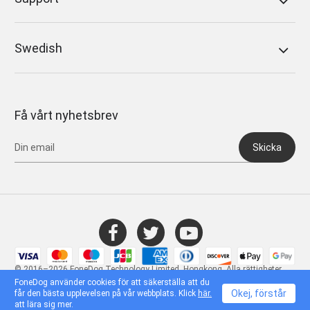
Swedish
Få vårt nyhetsbrev
Skicka
© 2016–2026 FoneDog Technology Limited, Hongkong. Alla rättigheter
förbehållna.
FoneDog använder cookies för att säkerställa att du
Okej, förstår
får den bästa upplevelsen på vår webbplats. Klick
här.
att lära sig mer.