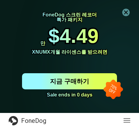
FoneDog 스크린 레코더
FoneDog 스크린 레코더
특가 패키지
특가 패키지
$4.49
$4.49
만
만
XNUMX개월 라이센스를 받으려면
XNUMX개월 라이센스를 받으려면
지금 구매하기
Sale ends in 0 days
Sale ends in 0 days
FoneDog
전
환
탐
색