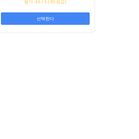
평가:
4.6
/ 5 (
95
등급)
선택한다