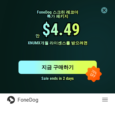
FoneDog 스크린 레코더
FoneDog 스크린 레코더
특가 패키지
특가 패키지
$4.49
$4.49
만
만
XNUMX개월 라이센스를 받으려면
XNUMX개월 라이센스를 받으려면
지금 구매하기
Sale ends in 2 days
Sale ends in 2 days
FoneDog
전
환
탐
색