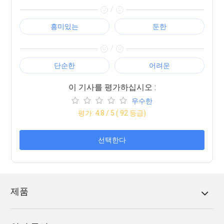
/
흥미있는
둔한
/
단순한
어려운
이 기사를 평가하십시오 :
우수한
평가:
4.8
/ 5 (
92
등급)
선택한다
제품