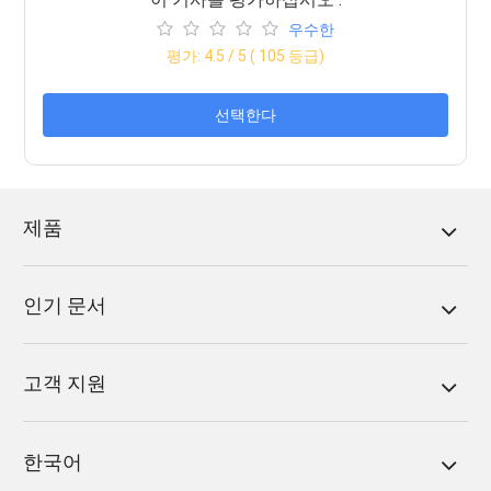
우수한
평가:
4.5
/ 5 (
105
등급)
선택한다
제품
인기 문서
고객 지원
한국어