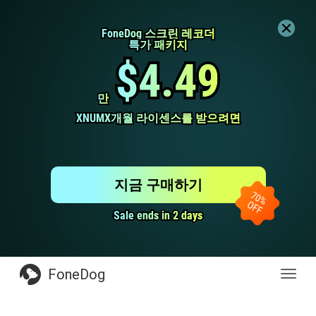
FoneDog 스크린 레코더
FoneDog 스크린 레코더
특가 패키지
특가 패키지
$4.49
$4.49
만
만
XNUMX개월 라이센스를 받으려면
XNUMX개월 라이센스를 받으려면
지금 구매하기
Sale ends in 2 days
Sale ends in 2 days
FoneDog
전
환
탐
색