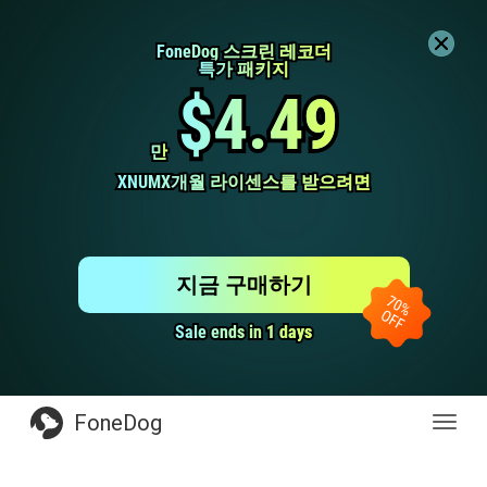
FoneDog 스크린 레코더
FoneDog 스크린 레코더
특가 패키지
특가 패키지
$4.49
$4.49
만
만
XNUMX개월 라이센스를 받으려면
XNUMX개월 라이센스를 받으려면
지금 구매하기
Sale ends in 1 days
Sale ends in 1 days
FoneDog
전
환
탐
색